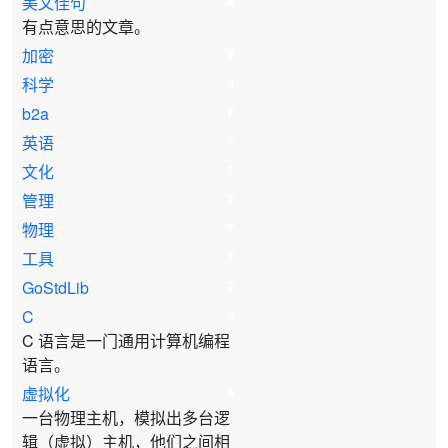
美文佳句
8
有点意思的文章。
加密
8
科学
8
b2a
7
英语
7
文化
7
管理
7
物理
7
工具
7
GoStdLib
7
C
6
C 语言是一门通用计算机编程
语言。
虚拟化
6
一台物理主机，模拟出多台逻
辑（虚拟）主机，他们之间相