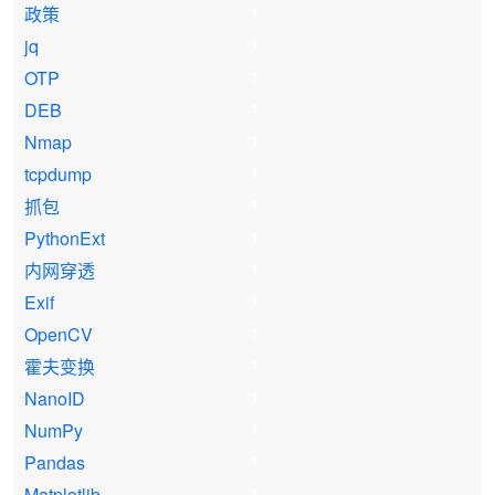
政策
1
jq
1
OTP
1
DEB
1
Nmap
1
tcpdump
1
抓包
1
PythonExt
1
内网穿透
1
Exif
1
OpenCV
1
霍夫变换
1
NanoID
1
NumPy
1
Pandas
1
Matplotlib
1