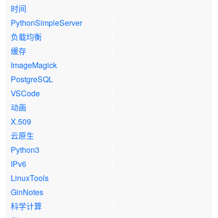
时间
3
PythonSimpleServer
3
负载均衡
3
缓存
3
ImageMagick
3
PostgreSQL
3
VSCode
3
动画
3
X.509
3
云原生
3
Python3
3
IPv6
3
LinuxTools
3
GinNotes
3
科学计算
3