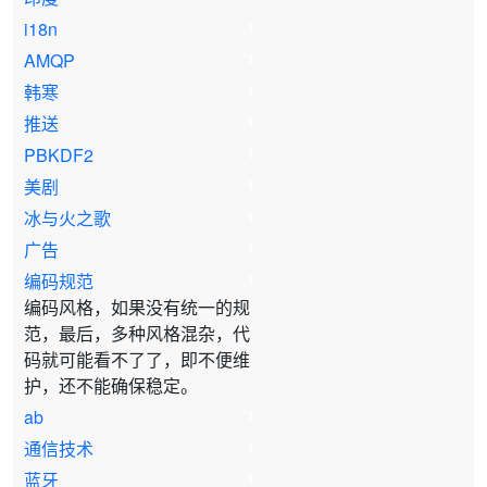
i18n
1
AMQP
1
韩寒
1
推送
1
PBKDF2
1
美剧
1
冰与火之歌
1
广告
1
编码规范
1
编码风格，如果没有统一的规
范，最后，多种风格混杂，代
码就可能看不了了，即不便维
护，还不能确保稳定。
ab
1
通信技术
1
蓝牙
1