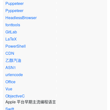
Puppeteer
1
Pyppeteer
1
HeadlessBrowser
1
fonttools
1
GitLab
1
LaTeX
1
PowerShell
1
CDN
1
乙醇汽油
1
ASN1
1
urlencode
1
Office
1
Vue
1
ObjectiveC
1
Apple 平台早期主流编程语言
Swift
1