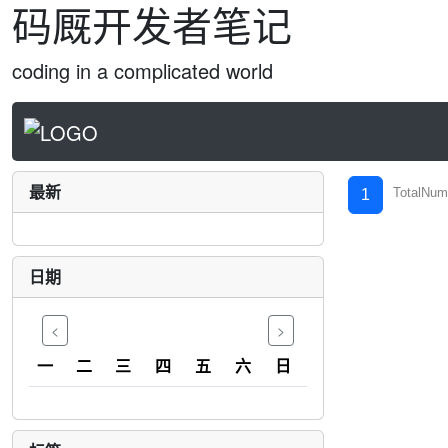
码厩开发者笔记
coding in a complicated world
最新
TotalNum
1
日期
<
>
一
二
三
四
五
六
日