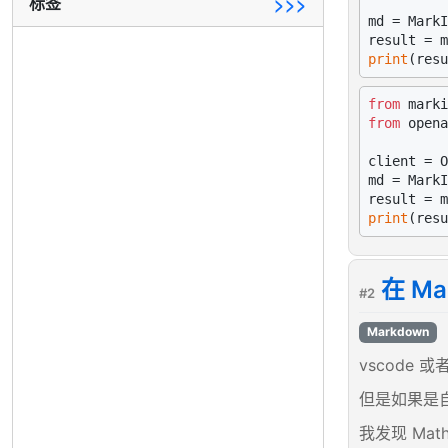
标签
>>>
md = MarkI
result = m
print
from
 marki
from
 opena
client = O
md = MarkI
result = m
print
在 M
#2
Markdown
vscode
但是如果是自
我发现 Ma