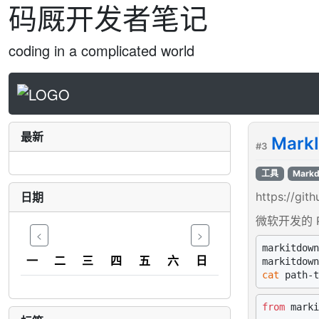
码厩开发者笔记
coding in a complicated world
最新
Mark
#3
工具
Mark
日期
https://git
微软开发的 P
<
>
markitdown
一
二
三
四
五
六
日
cat
from
 marki