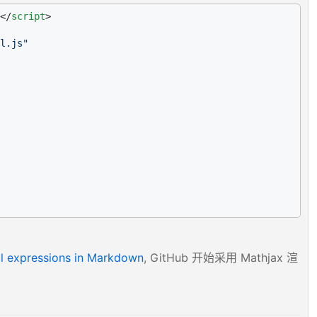
</
script
>
l.js"
l expressions in Markdown
, GitHub 开始采用 Mathjax 渲