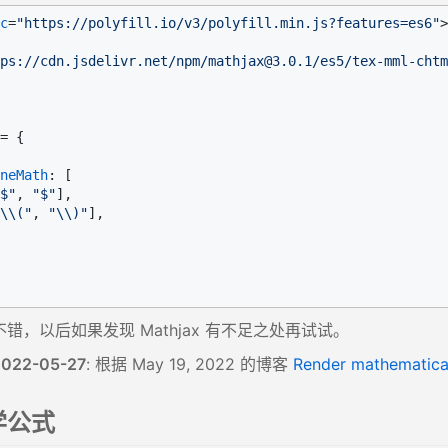
c
=
"https://polyfill.io/v3/polyfill.min.js?features=es6"
>
ps://cdn.jsdelivr.net/npm/mathjax@3.0.1/es5/tex-mml-chtm
= {

neMath
: [

$"
, 
"$"
],

\\("
, 
"\\)"
],

说不错，以后如果发现 Mathjax 有不足之处再试试。
2022-05-27
: 根据 May 19, 2022 的博客
Render mathematica
。
学公式