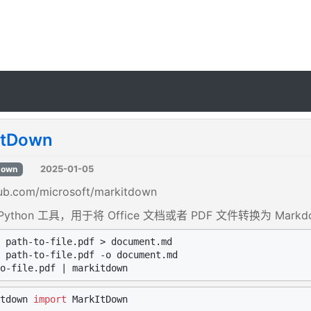
ItDown
2025-01-05
down
hub.com/microsoft/markitdown
ython 工具，用于将 Office 文档或者 PDF 文件转换为 Mark
 path-to-file.pdf > document.md

tdown 
import
 MarkItDown
