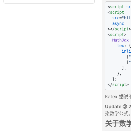
<
script
sr
<
script
src
=
"htt
async
>
</
script
>
<
script
>
MathJax
 
tex
: {

inli
        [
"
        [
"
      ],

    },

</
script
>
Katex 据
Update @ 
染数学公式
关于数