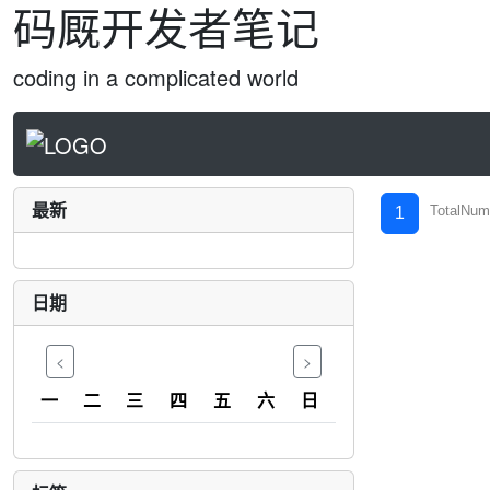
码厩开发者笔记
coding in a complicated world
最新
TotalNum
1
日期
<
>
一
二
三
四
五
六
日