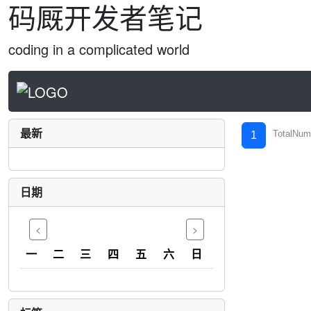
码厩开发者笔记
coding in a complicated world
最新
TotalNum
1
日期
<
>
一
二
三
四
五
六
日