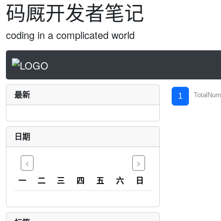
码厩开发者笔记
coding in a complicated world
最新
TotalNum
1
日期
<
>
一
二
三
四
五
六
日