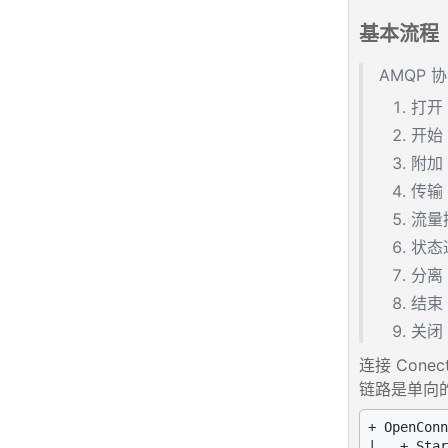
基本流程
AMQP
打开
开始
附加（
传输 t
流量控
状态通
分离（
结束
关闭
连接 Conec
链路是单向的
+ OpenConn
|   + Star