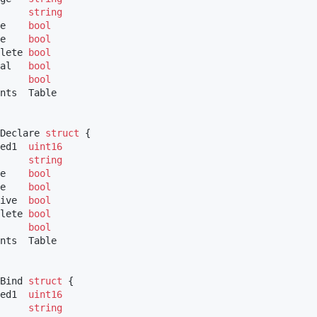
     
string
e    
bool
e    
bool
lete 
bool
al   
bool
     
bool
nts  Table

Declare 
struct
 {

ed1  
uint16
     
string
e    
bool
e    
bool
ive  
bool
lete 
bool
     
bool
nts  Table

Bind 
struct
 {

ed1  
uint16
     
string