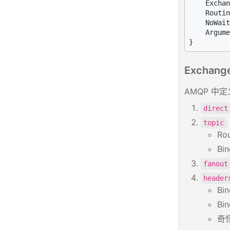
    Exchan
    Routin
    NoWait
    Argume
Exchan
AMQP 中定义
direct
topic
R
B
fanout
header
Bi
Bi
奇