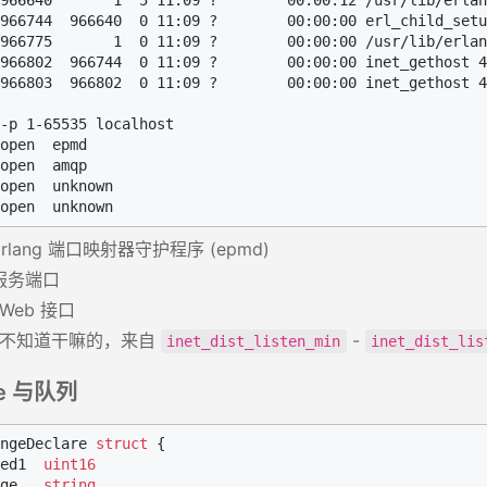
966640       1  5 11:09 ?        00:00:12 /usr/lib/erlan
966744  966640  0 11:09 ?        00:00:00 erl_child_setu
966775       1  0 11:09 ?        00:00:00 /usr/lib/erlan
966802  966744  0 11:09 ?        00:00:00 inet_gethost 4

966803  966802  0 11:09 ?        00:00:00 inet_gethost 4

-p 1-65535 localhost

open  epmd

open  amqp

open  unknown

rlang 端口映射器守护程序 (epmd)
服务端口
Web 接口
不知道干嘛的，来自
-
inet_dist_listen_min
inet_dist_lis
ge 与队列
ngeDeclare 
struct
 {

ed1  
uint16
ge   
string