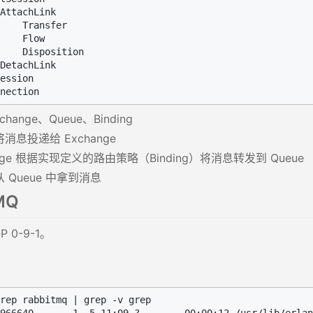
AttachLink

    Transfer

    Flow

    Disposition

DetachLink

ession

change、Queue、Binding
消息投递给 Exchange
ange 根据实现定义的路由策略（Binding）将消息转发到 Queue
 Queue 中拿到消息
MQ
 0-9-1。
rep rabbitmq | grep -v grep
