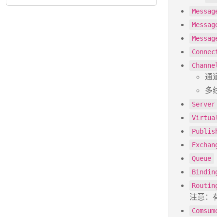
Messag
Messag
Messag
Connec
Channe
通
多
Server
Virtua
Publis
Exchan
Queue
Bindin
Routin
注意：有些
Comsum