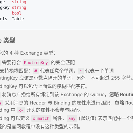
ge   
string
gKey 
string
     
bool
nts  Table

ge 类型
的 4 种 Exchange 类型：
需要符合
的完全匹配
RoutingKey
支持模糊匹配：
代表任意个单词，
代表一个单词
#
*
outingKey 应该是小数点隔开的单词，另外，不可超过 255 字节
indingKey 可以包含上面说的模糊匹配字符。
将消息广播给所有绑定到该 Exchange 的 Queue，
忽略 Routi
采用消息的 Header 与 Binding 的属性来进行匹配，
忽略 Rou
s
nding 中
开头的属性不会参与匹配。
x-
nding 可以定义
属性，
(默认值) 表示匹配中一
x-match
any
怪的是官网教程中没有这种类型的示例。