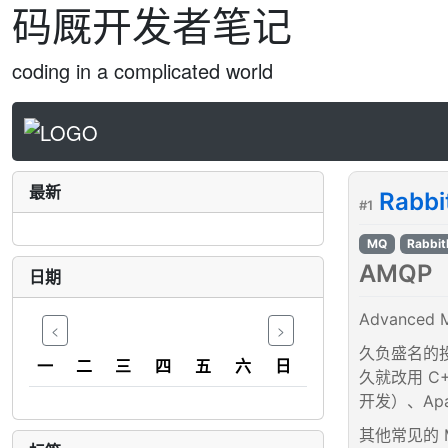
码厩开发者笔记
coding in a complicated world
最新
Rabb
#1
MQ
Rabbi
AMQP
日期
Advanced 
<
>
久负盛名的投
一
二
三
四
五
六
日
久就改用 C+
开发）、Apac
其他常见的 MQ