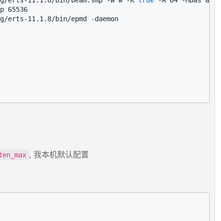
g/erts-11.1.8/bin/beam.smp -W w -K 
true
 -A 64 -MBas agef
p 65536

g/erts-11.1.8/bin/epmd -daemon

, 我本机默认配置
ten_max