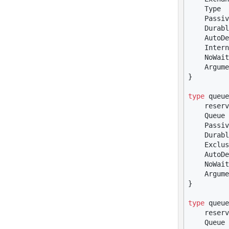
    Type  
    Passiv
    Durabl
    AutoDe
    Intern
    NoWait
    Argume
}

type
 queue
    reserv
    Queue 
    Passiv
    Durabl
    Exclus
    AutoDe
    NoWait
    Argume
}

type
 queue
    reserv
    Queue 