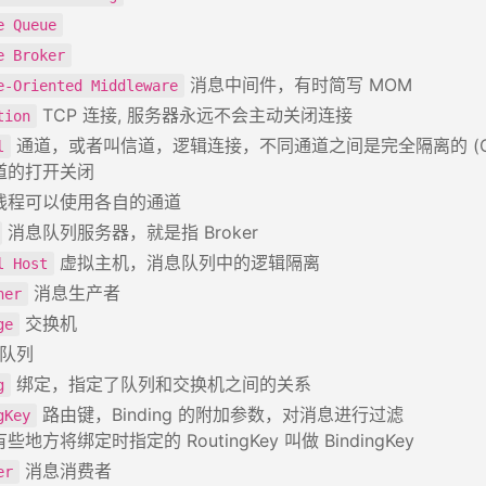
e Queue
e Broker
消息中间件，有时简写 MOM
e-Oriented Middleware
TCP 连接, 服务器永远不会主动关闭连接
tion
通道，或者叫信道，逻辑连接，不同通道之间是完全隔离的 (Chan
l
道的打开关闭
线程可以使用各自的通道
消息队列服务器，就是指 Broker
虚拟主机，消息队列中的逻辑隔离
l Host
消息生产者
her
交换机
ge
队列
绑定，指定了队列和交换机之间的关系
g
路由键，Binding 的附加参数，对消息进行过滤
gKey
地方将绑定时指定的 RoutingKey 叫做 BindingKey
消息消费者
er