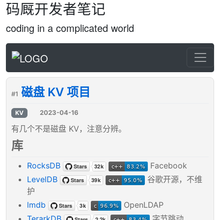
码厩开发者笔记
coding in a complicated world
磁盘 KV 项目
#1
2023-04-16
KV
有几个不是磁盘 KV，注意分辨。
库
RocksDB
Facebook
LevelDB
谷歌开源，不维
护
lmdb
OpenLDAP
TerarkDB
字节跳动