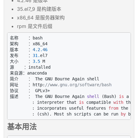
4.2.46 是版本
35.el7_9 是构建版本
x86_64 是服务器架构
rpm 是文件后缀
名称    ：bash

架构    ：x86_64

版本    ：
4.2
.46
发布    ：
31.
el7

大小    ：
3.5
 M

源    ：installed

来自源：anaconda

简介    ： The GNU Bourne Again shell

网址    ：http:
//www.gnu.org/software/bash
协议    ： GPLv3+

描述    ： 
The GNU Bourne Again 
shell
 (
Bash
) 
is
 a sh
         : interpreter that 
is
 compatible 
with
 the B
         : incorporates useful features 
from
 the Kor
         : (
csh
). Most sh scripts can be run 
by
基本用法