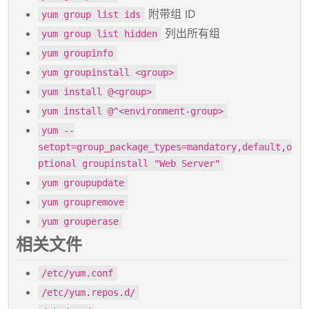
附带组 ID
yum group list ids
列出所有组
yum group list hidden
yum groupinfo
yum groupinstall <group>
yum install @<group>
yum install @^<environment-group>
yum --
setopt=group_package_types=mandatory,default,o
ptional groupinstall "Web Server"
yum groupupdate
yum groupremove
yum grouperase
相关文件
/etc/yum.conf
/etc/yum.repos.d/