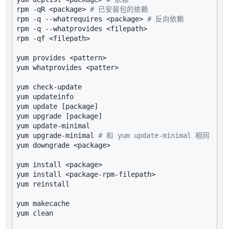
rpm -qR <package> 
# 已安装包的依赖
rpm -q --whatrequires <package> 
# 反向依赖
rpm -q --whatprovides <filepath>

rpm -qf <filepath>

yum provides <pattern>

yum whatprovides <patter>

yum check-update

yum updateinfo

yum update [package]

yum upgrade [package]

yum update-minimal

yum upgrade-minimal 
# 和 yum update-minimal 相同
yum downgrade <package>

yum install <package>

yum install <package-rpm-filepath>

yum reinstall

yum makecache

yum clean
