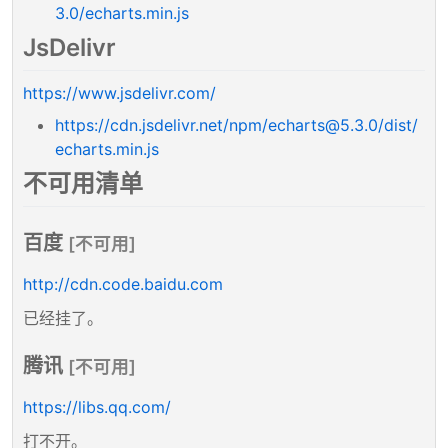
3.0/echarts.min.js
JsDelivr
https://www.jsdelivr.com/
https://cdn.jsdelivr.net/npm/echarts@5.3.0/dist/
echarts.min.js
不可用清单
百度
[不可用]
http://cdn.code.baidu.com
已经挂了。
腾讯
[不可用]
https://libs.qq.com/
打不开。