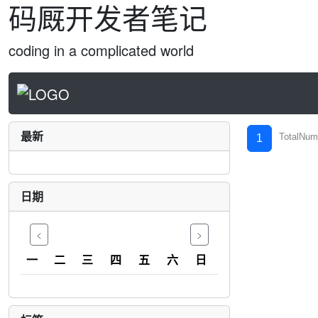
码厩开发者笔记
coding in a complicated world
最新
TotalNum
1
日期
<
>
一
二
三
四
五
六
日