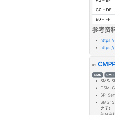
A0 – BF
C0 – DF
E0 – FF
参考资
https:/
https:/
CMPP
#2
SMS
CMP
SMS: S
GSM: 
SP: Se
SMG:
之间）
部分资料也