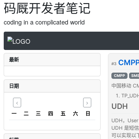
码厩开发者笔记
coding in a complicated world
最新
CMPP
#3
CMPP
SM
日期
中国移动 C
TP_U
<
>
UDH
一
二
三
四
五
六
日
UDH，User 
UDH 是
可以实现以