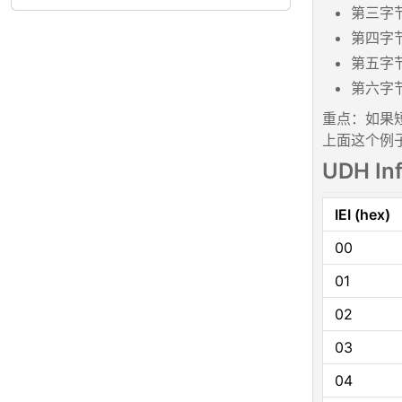
第三字节 
第四字节
第五字节
第六字节
重点：如果短
上面这个例子，8 
UDH In
IEI (hex)
00
01
02
03
04