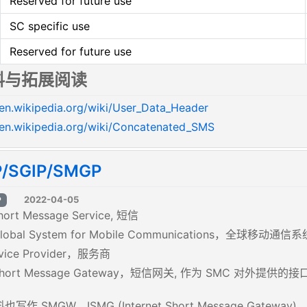
Reserved for future use
SC specific use
Reserved for future use
料与拓展阅读
/en.wikipedia.org/wiki/User_Data_Header
/en.wikipedia.org/wiki/Concatenated_SMS
/SGIP/SMGP
2022-04-05
P
hort Message Service, 短信
Global System for Mobile Communications，全球移动通信系
rvice Provider，服务商
 Short Message Gateway，短信网关, 作为 SMC 对外
写作 SMGW，ISMG (Internet Short Message Gateway)