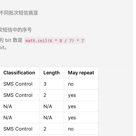
避免不同批次短信搞混
批次短信中的序号
 bit 数是
math.ceil(6 * 8 / 7) * 7
bit。
Classification
Length
May repeat
SMS Control
3
no
SMS Control
2
yes
N/A
N/A
yes
N/A
N/A
yes
SMS Control
2
no