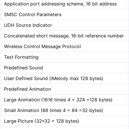
Application port addressing scheme, 16 bit address
SMSC Control Parameters
UDH Source Indicator
Concatenated short message, 16-bit reference number
Wireless Control Message Protocol
Text Formatting
Predefined Sound
User Defined Sound (iMelody max 128 bytes)
Predefined Animation
Large Animation (16
16 times 4 = 32
4 =128 bytes)
Small Animation (8
8 times 4 = 8
4 =32 bytes)
Large Picture (32*32 = 128 bytes)