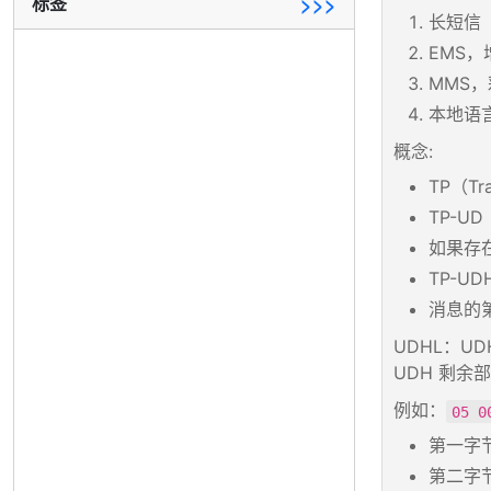
标签
>>>
长短信
EMS
MMS
本地语言
概念:
TP（Tr
TP-U
如果存在
TP-UD
消息的第
UDHL：UD
UDH 剩余部
例如：
05 0
第一字节
第二字节