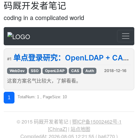
码厩开发者笔记
coding in a complicated world
单点登录研究：OpenLDAP + CAS（1） [编辑中]
#1
2018-12-16
WebDev
SSO
OpenLDAP
CAS
Auth
这套方案名气比较大，了解看看。
TotalNum: 1 , PageSize: 10
1
© 2015 码厩开发者笔记 |
鄂ICP备15002462号-1
[
ChinaZ
] |
站点地图
CompiledAt: 2026-08-05 12:21:55 (
ba6770
)