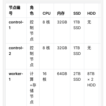
节点编
角
号
色
CPU
内存
SSD
HDD
运
control-
控
8 核
32GB
1TB
无
N
1
制
SSD
R
节
Z
点
control-
控
8 核
32GB
1TB
无
N
2
制
SSD
R
节
Z
点
worker-
计
16
64GB
2TB
8TB
D
1
算
核
SSD
× 2
S
+存
HDD
储
节
点