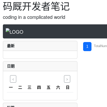
码厩开发者笔记
coding in a complicated world
最新
TotalNum
1
日期
<
>
一
二
三
四
五
六
日