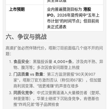
资主体认缴
上市预期
业内普遍猜测目标为
港股
IPO
，2026年是传闻中"五年上
市计划"的时间节点；但目前尚
未正式递表
六、争议与挑战
高速扩张必然伴随代价，塔斯汀目前面临几个绕不开的问
题：
食品安全
：黑猫投诉量
4,000+条
，涉及肉不熟、异
物、腹泻等；多次因食安问题登上热搜
门店质量 vs 数量
：第三方监测曾报"90天关907
家"，塔斯汀官方激烈否认（称仅闭67家），但加盟
商利润变薄、"钱更难赚"的声音在增多
同质化竞争
：中式汉堡赛道涌入大量模仿者（楚郑、
林堡堡等），华莱士继续下沉贴身竞争，肯德基也
推"炸鸡兄弟"等子品牌抢食