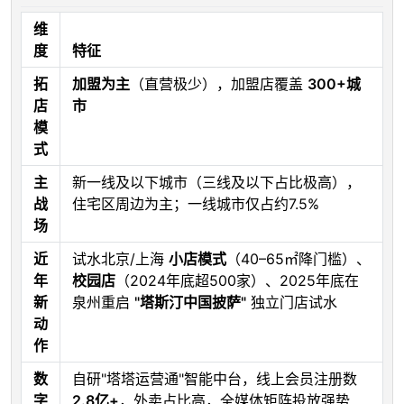
维
度
特征
拓
加盟为主
（直营极少），加盟店覆盖
300+城
店
市
模
式
主
新一线及以下城市（三线及以下占比极高），
战
住宅区周边为主；一线城市仅占约7.5%
场
近
试水北京/上海
小店模式
（40–65㎡降门槛）、
年
校园店
（2024年底超500家）、2025年底在
新
泉州重启
"塔斯汀中国披萨"
独立门店试水
动
作
数
自研"塔塔运营通"智能中台，线上会员注册数
字
2.8亿+
，外卖占比高，全媒体矩阵投放强势