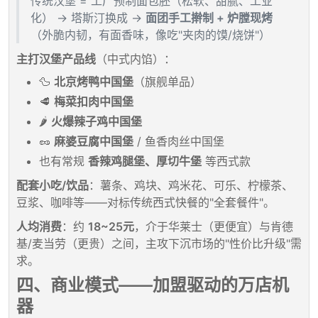
传统汉堡 = 工厂预制面包胚（松软、甜腻、工业
化） → 塔斯汀换成 →
面团手工擀制 + 炉膛现烤
（外脆内韧，有面香味，像吃"夹肉的馍/烧饼"）
主打汉堡产品线
（中式内馅）：
🦆
北京烤鸭中国堡
（旗舰单品）
🥩
梅菜扣肉中国堡
🌶️
火爆辣子鸡中国堡
🥜
麻婆豆腐中国堡
/ 鱼香肉丝中国堡
也有常规
香辣鸡腿堡、厚切牛堡
等西式款
配套小吃/饮品
：薯条、鸡块、鸡米花、可乐、柠檬茶、
豆浆、咖啡等——对标传统西式快餐的"全套餐件"。
人均消费
：约
18~25元
，介于华莱士（更便宜）与肯德
基/麦当劳（更贵）之间，主攻下沉市场的"性价比升级"需
求。
四、商业模式——加盟驱动的万店机
器