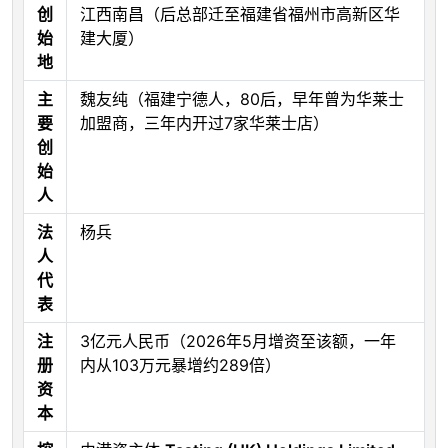
创
江西南昌（后总部迁至福建省福州市高新区华
始
建大厦）
地
主
魏友纯（福建宁德人，80后，早年曾为华莱士
要
加盟商，三年内开过7家华莱士店）
创
始
人
法
杨兵
人
代
表
注
3亿元人民币（2026年5月增资至该额，一年
册
内从103万元暴增约289倍）
资
本