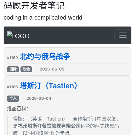
码厩开发者笔记
coding in a complicated world
北约与俄乌战争
#1169
2026-06-05
国际
政治
塔斯汀（Tastien）
#1168
2026-06-04
个人
维基百科：
塔斯汀（英语：Tastien），全称塔斯汀中国汉堡，
是
福州塔斯汀餐饮管理有限公司
运营的西式快餐品
牌，以“中国汉堡”作为卖点。