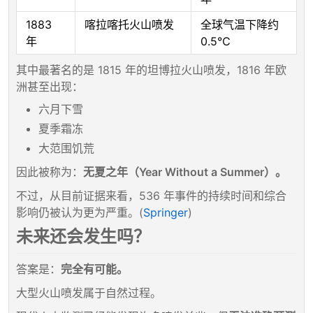
1883
喀拉喀托火山喷发
全球气温下降约
年
0.5℃
其中最著名的是 1815 年的坦博拉火山喷发，1816 年欧
洲甚至出现：
六月下雪
夏季霜冻
大范围饥荒
因此被称为：
无夏之年（Year Without a Summer）。
不过，从目前证据来看，536 年事件的持续时间和综合
影响仍被认为更为严重。(
Springer
)
未来还会发生吗？
答案是：
完全有可能。
大型火山喷发属于自然过程。