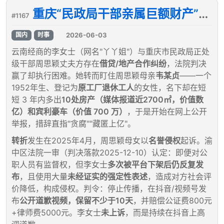
重庆“民政局干部亲属巨额财产”举报事件梳理
#1167
2026-06-03
国内
时事
云南经商的李女士（网名"丫丫姐"）与重庆市民政局正处
级干部周思颖丈夫方存在
借贷/地产合作纠纷
，法院判决
赢了却执行困难。她转而盯住周思颖母亲
韦某贞
——一个
1952年生、登记为
原工厂退休工人
的女性，名下却在短
短 3 年内多出
10处房产（媒体报道近2700㎡，价值数
亿）和宾利豪车（价值 700 万）
，于是开始在网上公开
举报，措辞直指"贪腐""藏匿上亿"。
转折
发生在2025年4月，周思颖母女以
名誉侵权
起诉。渝
中区法院一审（判决落款2025-12-10）认定：即便对公
职人员有监督权，但李女士
多次被平台下架后仍反复发
布
，且使用大量
未经证实的强定性表述
，造成对方社会评
价降低，构成侵权。判令：停止传播，在抖音/视频号发
布
公开道歉视频，保留不少于10天
，并赔偿公证费800元
+律师费5000元。李女士
未上诉
，而是持续在抖音上高