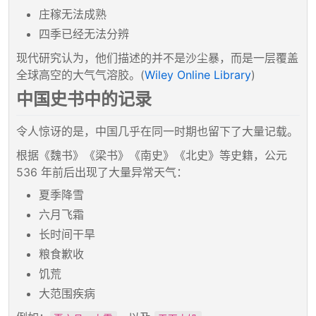
庄稼无法成熟
四季已经无法分辨
现代研究认为，他们描述的并不是沙尘暴，而是一层覆盖
全球高空的大气气溶胶。(
Wiley Online Library
)
中国史书中的记录
令人惊讶的是，中国几乎在同一时期也留下了大量记载。
根据《魏书》《梁书》《南史》《北史》等史籍，公元
536 年前后出现了大量异常天气：
夏季降雪
六月飞霜
长时间干旱
粮食歉收
饥荒
大范围疾病