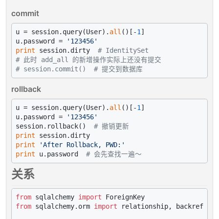
commit
u = session.query(User).
all
()[-
1
]

u.password = 
'123456'
print
 session.dirty  
# IdentitySet
# 此时 add_all 的新增操作实际上还没有提交
# session.commit()  # 提交到数据库
rollback
u = session.query(User).
all
()[-
1
]

u.password = 
'123456'
session.rollback()  
# 撤销更新
print
print
'After Rollback, PWD:'
print
 u.password  
# 会先查找一遍～
关系
from
 sqlalchemy 
import
from
 sqlalchemy.orm 
import
 relationship, backref
