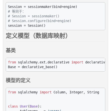
# 等同于：
# Session = sessionmaker()
# Session.configure(bind=engine)
定义模型（数据库映射）
基类
from
 sqlalchemy.ext.declarative 
import
 declarative_b
模型的定义
from
 sqlalchemy 
import
 Column, Integer, String

class
User
(
Base
):

    __tablename__ = 
'users'