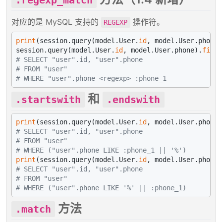
对应的是 MySQL 支持的
操作符。
REGEXP
print
(session.query(model.User.
id
, model.User.phone)
session.query(model.User.
id
, model.User.phone).
filte
# SELECT "user".id, "user".phone
# FROM "user"
# WHERE "user".phone <regexp> :phone_1
和
.startswith
.endswith
print
(session.query(model.User.
id
, model.User.phone)
# SELECT "user".id, "user".phone
# FROM "user"
# WHERE ("user".phone LIKE :phone_1 || '%')
print
(session.query(model.User.
id
, model.User.phone)
# SELECT "user".id, "user".phone
# FROM "user"
# WHERE ("user".phone LIKE '%' || :phone_1)
方法
.match