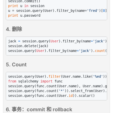
print
 u 
in
 session

u = session.query(User).filter_by(name=
'fred'
)[
0
print
4. 删除
jack 
=
 session.query(
User
).filter_by(name
=
'jack'
).
on
session.delete(jack)

session.query(
User
).filter_by(name
=
'jack'
).
count
5. Count
session.query(User).
filter
(User.name.like(
'%ed'
from
 sqlalchemy 
import
 func

session.query(func.count(User.name), User.name).grou
session.query(func.count(
'*'
)).select_from(User).sca
session.query(func.count(User.
id
6. 事务：commit 和 rollback