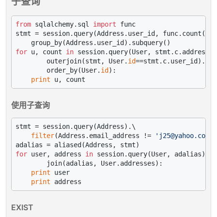
子查询
from
 sqlalchemy.sql 
import
 func

stmt = session.query(Address.user_id, func.count(
'*'
for
 u, count 
in
 session.query(User, stmt.c.address_c
        outerjoin(stmt, User.
id
==stmt.c.user_id).\

        order_by(User.
id
):

print
使用子查询
stmt = session.query(Address).\

filter
(Address.email_address != 
'j25@yahoo.com'
)
for
 user, address 
in
 session.query(User, adalias).\

        join(adalias, User.addresses):

print
 user

print
EXIST