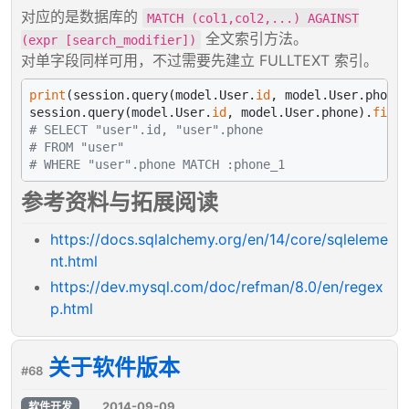
对应的是数据库的
MATCH (col1,col2,...) AGAINST
全文索引方法。
(expr [search_modifier])
对单字段同样可用，不过需要先建立 FULLTEXT 索引。
print
(session.query(model.User.
id
, model.User.phone)
session.query(model.User.
id
, model.User.phone).
filte
# SELECT "user".id, "user".phone
# FROM "user"
# WHERE "user".phone MATCH :phone_1
参考资料与拓展阅读
https://docs.sqlalchemy.org/en/14/core/sqleleme
nt.html
https://dev.mysql.com/doc/refman/8.0/en/regex
p.html
关于软件版本
#68
2014-09-09
软件开发