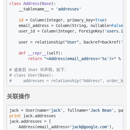
class
Address
(
Base
):

    __tablename__ = 
'addresses'
id
 = Column(Integer, primary_key=
True
)

    email_address = Column(String, nullable=
False
)

    user_id = Column(Integer, ForeignKey(
'users.id'
)
    user = relationship(
"User"
, backref=backref(
'add
def
__repr__
(
self
):

return
"<Address(email_address='%s')>"
 % 
sel
# 或者到 User 中声明，如下：
# class User(Base):
#     addresses = relationship("Address", order_by="
关联操作
jack = User(name=
'jack'
, fullname=
'Jack Bean'
, passw
print
 jack.addresses

jack.addresses = [

    Address(email_address=
'jack@google.com'
),
