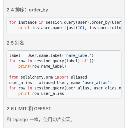
2.4 排序：order_by
for
 instance 
in
 session.query(User).order_by(User.
id
print
 instance.name.ljust(
10
2.5 别名
label = User.name.label(
'name_label'
for
 row 
in
 session.query(label).
all
():

print
(row.name_label)

from
 sqlalchemy.orm 
import
 aliased

user_alias = aliased(User, name=
'user_alias'
for
 row 
in
 session.query(user_alias, user_alias.name
print
2.6 LIMIT 和 OFFSET
和 Django 一样，使用切片实现。