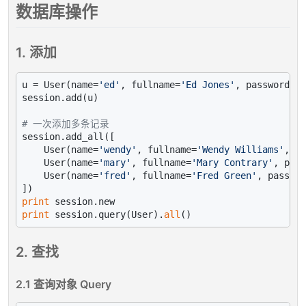
数据库操作
1. 添加
u = User(name=
'ed'
, fullname=
'Ed Jones'
, password=
'p
session.add(u)

# 一次添加多条记录
session.add_all([

    User(name=
'wendy'
, fullname=
'Wendy Williams'
, pa
    User(name=
'mary'
, fullname=
'Mary Contrary'
, pass
    User(name=
'fred'
, fullname=
'Fred Green'
, passwor
print
print
 session.query(User).
all
2. 查找
2.1 查询对象 Query