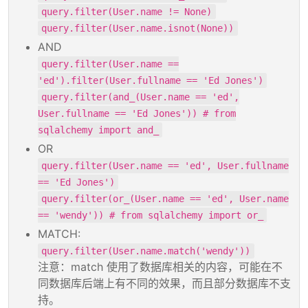
query.filter(User.name != None)
query.filter(User.name.isnot(None))
AND
query.filter(User.name ==
'ed').filter(User.fullname == 'Ed Jones')
query.filter(and_(User.name == 'ed',
User.fullname == 'Ed Jones')) # from
sqlalchemy import and_
OR
query.filter(User.name == 'ed', User.fullname
== 'Ed Jones')
query.filter(or_(User.name == 'ed', User.name
== 'wendy')) # from sqlalchemy import or_
MATCH:
query.filter(User.name.match('wendy'))
注意：match 使用了数据库相关的内容，可能在不
同数据库后端上有不同的效果，而且部分数据库不支
持。