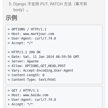
Django 不支持 PUT, PATCH 方法（拿不到
body）。
示例
> OPTIONS / HTTP/1.1

> Host: www.markjour.com

> User-Agent: curl/7.74.0

> Accept: */*

< HTTP/1.1 200 OK

< Date: Sat, 11 Jan 2014 06:59:50 GMT

< Server: Apache

< Allow: OPTIONS,GET,HEAD,POST

< Vary: Accept-Encoding,User-Agent

< Content-Length: 0

> GET / HTTP/1.1

> Host: www.baidu.com

> User-Agent: curl/7.74.0

> Accept: */*
