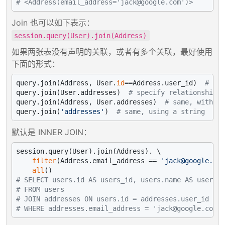
# <Address(email_address='jack@google.com')>
Join 也可以如下表示：
session.query(User).join(Address)
如果两张表没有声明的关联，或者有多个关联，最好使用
下面的形式：
query.join(Address, User.
id
==Address.user_id)  
# exp
query.join(User.addresses)  
# specify relationship f
query.join(Address, User.addresses)  
# same, with ex
query.join(
'addresses'
)  
# same, using a string
默认是 INNER JOIN：
session.query(User).join(Address). \

filter
(Address.email_address == 
'jack@google.com
all
# SELECT users.id AS users_id, users.name AS users_n
# FROM users
# JOIN addresses ON users.id = addresses.user_id
# WHERE addresses.email_address = 'jack@google.com'