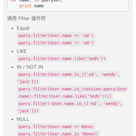
for
 name, 
in
 queryset:

print
通用 Filter 操作符
Equal
query.filter(User.name == 'ed')
query.filter(User.name != 'ed')
LIKE
query.filter(User.name.like('%ed%'))
IN / NOT IN
query.filter(User.name.in_(['ed', 'wendy',
'jack']))
query.filter(User.name.in_(session.query(User
.name).filter(User.name.like('%ed%'))))
query.filter(~User.name.in_(['ed', 'wendy',
'jack']))
NULL
query.filter(User.name == None)
query.filter(User.name.is_(None))