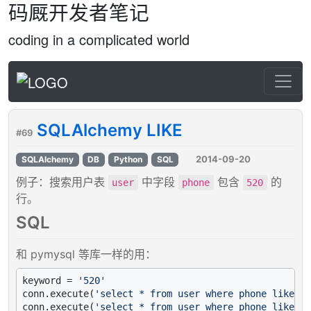
码厩开发者笔记
coding in a complicated world
SQLAlchemy LIKE
#69
2014-09-20
SQLAlchemy
DB
Python
SQL
例子：搜索用户表
中字段
包含
的
user
phone
520
行。
SQL
和 pymysql 等库一样的用：
keyword = 
'520'
conn.execute(
'select * from user where phone like "%
conn.execute(
'select * from user where phone like "%