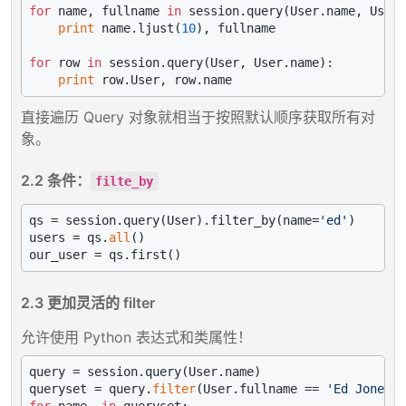
for
 name, fullname 
in
 session.query(User.name, User.
print
 name.ljust(
10
), fullname

for
 row 
in
 session.query(User, User.name):

print
直接遍历 Query 对象就相当于按照默认顺序获取所有对
象。
2.2 条件：
filte_by
qs = session.query(User).filter_by(name=
'ed'
)

users = qs.
all
()

2.3 更加灵活的 filter
允许使用 Python 表达式和类属性！
query = session.query(User.name)

queryset = query.
filter
(User.fullname == 
'Ed Jones'