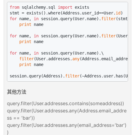
from
 sqlalchemy.sql 
import
 exists

stmt = exists().where(Address.user_id==User.
id
for
 name, 
in
 session.query(User.name).
filter
(stmt):

print
 name

for
 name, 
in
 session.query(User.name).
filter
(User.ad
print
 name

for
 name, 
in
 session.query(User.name).\

filter
(User.addresses.
any
(Address.email_address.
print
 name

session.query(Address).
filter
(~Address.user.has(User
其他方法
query.filter(User.addresses.contains(someaddress))
query.filter(User.addresses.any(Address.email_addre
ss == 'bar'))
query.filter(User.addresses.any(email_address='bar')
)