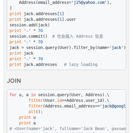
    Address(email_address=
'j25@yahoo.com'
),

print
 jack.addresses[
1
print
 jack.addresses[
1
].user

print
'-'
 * 
70
session.commit()  
# 也会插入 Address 信息
print
'-'
 * 
70
jack = session.query(User).filter_by(name=
'jack'
print
print
'-'
 * 
70
print
 jack.addresses   
# lazy loading
JOIN
for
 u, a 
in
 session.query(User, Address).\

filter
(User.
id
==Address.user_id).\

filter
(Address.email_address==
'jack@google.c
all
():

print
 u

print
# <User(name='jack', fullname='Jack Bean', password=