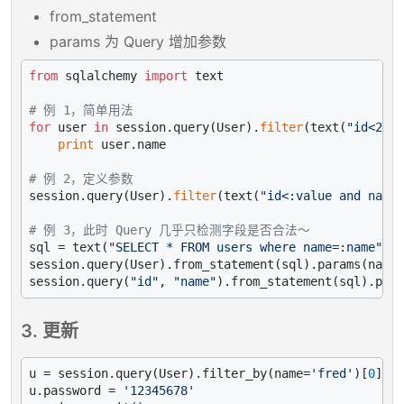
from_statement
params 为 Query 增加参数
from
 sqlalchemy 
import
 text

# 例 1，简单用法
for
 user 
in
 session.query(User).
filter
(text(
"id<224"
print
 user.name

# 例 2，定义参数
session.query(User).
filter
(text(
"id<:value and name=
# 例 3，此时 Query 几乎只检测字段是否合法～
sql = text(
"SELECT * FROM users where name=:name"
)

session.query(User).from_statement(sql).params(name=
session.query(
"id"
, 
"name"
).from_statement(sql).para
3. 更新
u = session.query(User).filter_by(name=
'fred'
)[
0
]

u.password = 
'12345678'