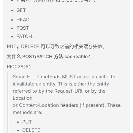
可缓存（该小节在 RFC 2616 没有）：
GET
HEAD
POST
PATCH
PUT，DELETE 可以导致之前的相关缓存失效。
为什么 POST/PATCH 方法 cacheable
？
RFC 2616：
Some HTTP methods MUST cause a cache to
invalidate an entity. This is either the entity
referred to by the Request-URI, or by the
Location
or Content-Location headers (if present). These
methods are:
PUT
DELETE