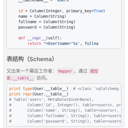
id
 = Column(Integer, primary_key=
True
)

    name = Column(String)

    fullname = Column(String)

    password = Column(String)

def
__repr__
(
self
):

return
表结构（Schema）
又出来一个幕后工作者：
，通过
Mapper
模型
访问。
类.__table__
print
type
(User.__table__)  
# <class 'sqlalchemy.sql
print
repr
# Table('users', MetaData(bind=None),
#       Column('id', Integer(), table=<users>, prima
#       Column('name', String(), table=<users>),
#       Column('fullname', String(), table=<users>),
#       Column('password', String(), table=<users>),