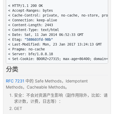
< HTTP/1.1 200 OK

< Accept-Ranges: bytes

< Cache-Control: private, no-cache, no-store, proxy-
< Connection: keep-alive

< Content-Length: 2443

< Content-Type: text/html

< Date: Sat, 11 Jan 2014 06:52:33 GMT

< Etag: 
"588603fd-98b"
< Last-Modified: Mon, 23 Jan 2017 13:24:13 GMT

< Pragma: no-cache

< Server: bfe/1.0.8.18

分类
RFC 7231
中的 Safe Methods，Idempotent
Methods，Cacheable Methods。
安全：不会对资源产生影响（副作用除外，比如：请
求计数，计费，日志等）：
GET