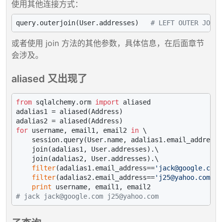
使用其他连接方式：
query.outerjoin(User.addresses)   
# LEFT OUTER JOIN
或者使用 join 方法的其他参数，具体信息，在后面章节
会涉及。
aliased 又出现了
from
 sqlalchemy.orm 
import
 aliased

adalias1 = aliased(Address)

for
 username, email1, email2 
in
 \

    session.query(User.name, adalias1.email_address,
    join(adalias1, User.addresses).\

    join(adalias2, User.addresses).\

filter
(adalias1.email_address==
'jack@google.com'
filter
(adalias2.email_address==
'j25@yahoo.com'
):

print
# jack jack@google.com j25@yahoo.com