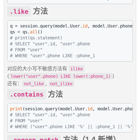
方法
.like
q = session.query(model.User.
id
, model.User.phone).
f
qs = qs.
all
# print(qs.statement)
# SELECT "user".id, "user".phone
# FROM "user"
# WHERE "user".phone LIKE :phone_1
对应的大小写不敏感方法有
ilike
(
)
lower("user".phone) LIKE lower(:phone_1)
还有：
,
not_like
not_ilike
方法
.contains
print
(session.query(model.User.
id
, model.User.phone)
# SELECT "user".id, "user".phone
# FROM "user"
# WHERE ("user".phone LIKE '%' || :phone_1 || '%')
方法（1.4 新增）
.regexp_match