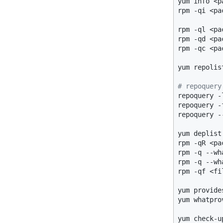
yum info <pa
rpm -qi <pac
rpm -ql <pa
rpm -qd <pa
rpm -qc <pa
yum repolist
# repoque
repoquery -
repoquery -
repoquery -
yum deplist
rpm -qR <pa
rpm -q --wh
rpm -q --wh
rpm -qf <fil
yum provide
yum whatpro
yum check-up