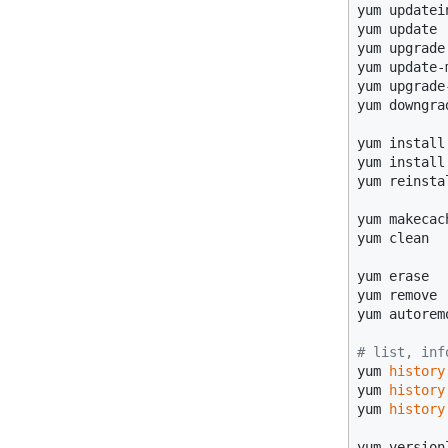
yum updatein
yum update 
yum upgrade
yum update-m
yum upgrade
yum downgra
yum install
yum install
yum reinstal
yum makecach
yum clean

yum erase

yum remove

yum autoremo
# list, inf
yum 
history
yum 
history
yum 
history