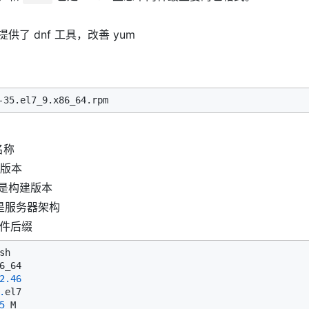
供了 dnf 工具，改善 yum
名称
 是版本
_9 是构建版本
4 是服务器架构
文件后缀
h

_64

2
.46
.
el7

5
 M
