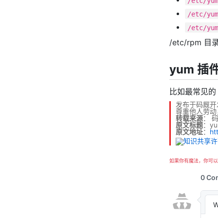
/etc/yu
/etc/yu
/etc/yu
/etc/rpm
yum 插
比如最常见的 
发布于码厩开
尊重他人劳动
转载来源
：
原文标题
：y
原文地址
：
ht
如果你有魔法，你可以