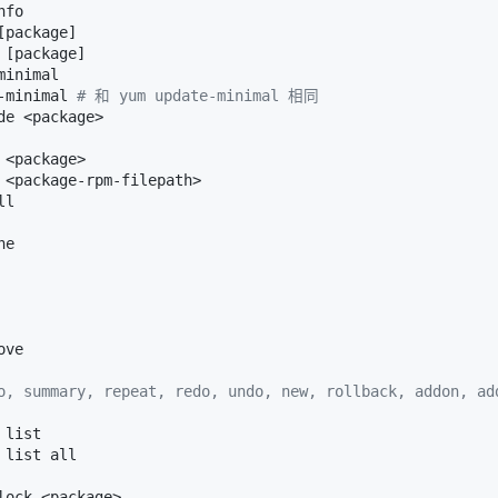
fo

[package]

 [package]

inimal

-minimal 
# 和 yum update-minimal 相同
de <package>

 <package>

 <package-rpm-filepath>

l

e

ve

o, summary, repeat, redo, undo, new, rollback, addon, ad
 list

 list all
