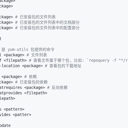
ckage>

kage>

ckage> 
# 已安装包的文件列表
ckage> 
# 已安装包的文件列表中的文档部分
ckage> 
# 已安装包的文件列表中的配置部分


ry 是 yum-utils 包提供的命令
l <package> 
# 文件列表
f <filepath> 
# 查看文件属于哪个包, 比如: `repoquery -f "*/re
-location <package> 
# 查看包的下载地址
 <package> 
# 依赖
ckage> 
# 已安装包的依赖
atrequires <package> 
# 反向依赖
atprovides <filepath>

epath>

s <pattern>

vides <patter>

date
