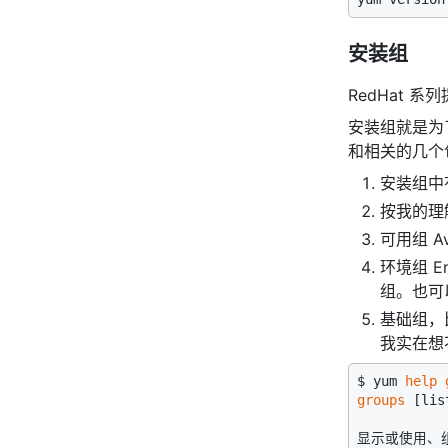
安装组
RedHat 
安装组就是为了某
和相关的几个
安装组中有
按我的理
可用组 A
环境组 En
组。也可以 
基础组，比
我实在想
$ yum 
help
groups
 [lis
显示或使用、组