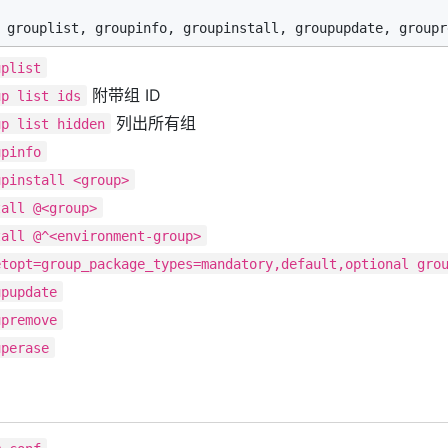
uplist
附带组 ID
up list ids
列出所有组
up list hidden
upinfo
upinstall <group>
tall @<group>
tall @^<environment-group>
etopt=group_package_types=mandatory,default,optional gro
upupdate
upremove
uperase