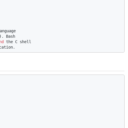
anguage

). Bash

nd
 the C shell
