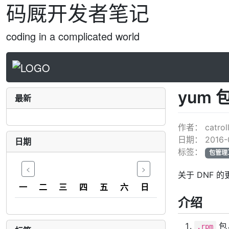
码厩开发者笔记
coding in a complicated world
yum
最新
作者：
catrol
日期：
2016-
日期
标签：
包管理
<
>
关于 DNF 的
一
二
三
四
五
六
日
介绍
包
.rpm