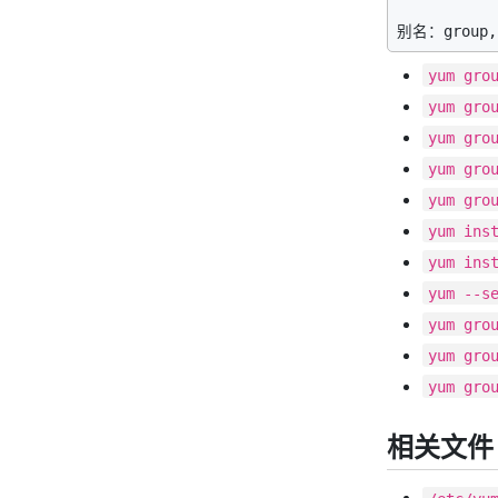
yum gro
yum gro
yum gro
yum gro
yum gro
yum ins
yum ins
yum --s
yum gro
yum gro
yum gro
相关文件