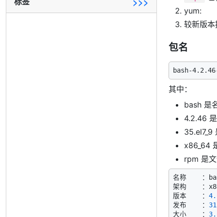
标签
>>>
yum:
较新版本提
包名
其中：
bash 是
4.2.46
35.el7
x86_6
rpm 是
名称    ：bas
架构    ：x86
版本    ：
4.
发布    ：
31
大小    ：
3.