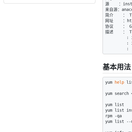
源    ：insta
来自源：anaco
简介    ： Th
网址    ：ht
协议    ： GP
描述    ： 
T
         : 
         : 
         : 
基本用法
yum 
help
 li
yum search 
yum list

yum list ins
rpm -qa

yum list --