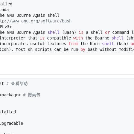
lled

nda

e GNU Bourne Again shell

tp:
//www.gnu.org/software/bash
Lv3+

he GNU Bourne Again 
shell
 (
Bash
) 
is
 a shell 
or
 command l
interpreter that 
is
 compatible 
with
 the Bourne 
shell
 (
sh
incorporates useful features 
from
 the Korn 
shell
 (
ksh
) 
a
(
csh
). Most sh scripts can be run 
by
st 
# 查看帮助
<package> 
# 搜索包
talled

upgradable
