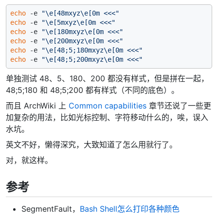
echo
 -e 
"\e[48mxyz\e[0m <<<"
echo
 -e 
"\e[5mxyz\e[0m <<<"
echo
 -e 
"\e[180mxyz\e[0m <<<"
echo
 -e 
"\e[200mxyz\e[0m <<<"
echo
 -e 
"\e[48;5;180mxyz\e[0m <<<"
echo
 -e 
"\e[48;5;200mxyz\e[0m <<<"
单独测试 48、5、180、200 都没有样式，但是拼在一起，
48;5;180 和 48;5;200 都有样式（不同的底色）。
而且 ArchWiki 上
Common capabilities
章节还说了一些更
加复杂的用法，比如光标控制、字符移动什么的，唉，误入
水坑。
英文不好，懒得深究，大致知道了怎么用就行了。
对，就这样。
参考
SegmentFault，
Bash Shell怎么打印各种颜色