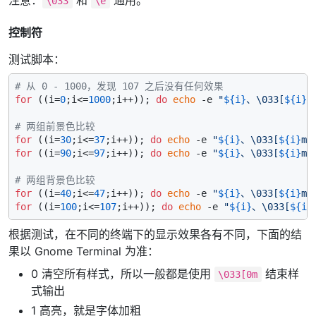
注意：
和
通用。
\033
\e
控制符
测试脚本：
# 从 0 - 1000，发现 107 之后没有任何效果
for
 ((i=
0
;i<=
1000
;i++)); 
do
echo
 -e 
"
${i}
、\033[
${i}
m
# 两组前景色比较
for
 ((i=
30
;i<=
37
;i++)); 
do
echo
 -e 
"
${i}
、\033[
${i}
m我
for
 ((i=
90
;i<=
97
;i++)); 
do
echo
 -e 
"
${i}
、\033[
${i}
m我
# 两组背景色比较
for
 ((i=
40
;i<=
47
;i++)); 
do
echo
 -e 
"
${i}
、\033[
${i}
m我
for
 ((i=
100
;i<=
107
;i++)); 
do
echo
 -e 
"
${i}
、\033[
${i}
根据测试，在不同的终端下的显示效果各有不同，下面的结
果以 Gnome Terminal 为准：
0 清空所有样式，所以一般都是使用
结束样
\033[0m
式输出
1 高亮，就是字体加粗