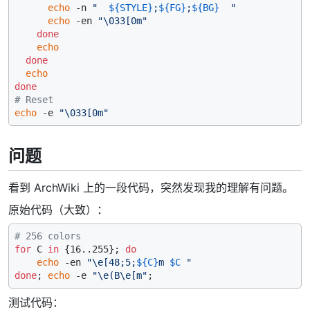
echo
 -n 
"  
${STYLE}
;
${FG}
;
${BG}
  "
echo
 -en 
"\033[0m"
done
echo
done
echo
done
# Reset
echo
 -e 
"\033[0m"
问题
看到 ArchWiki 上的一段代码，突然发现我的理解有问题。
原始代码（大致）：
# 256 colors
for
 C 
in
 {16..255}; 
do
echo
 -en 
"\e[48;5;
${C}
m 
$C
 "
done
; 
echo
 -e 
"\e(B\e[m"
测试代码：