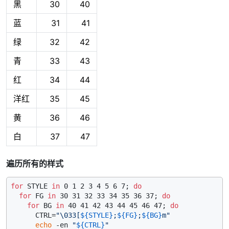
黑
30
40
蓝
31
41
绿
32
42
青
33
43
红
34
44
洋红
35
45
黄
36
46
白
37
47
遍历所有的样式
for
 STYLE 
in
 0 1 2 3 4 5 6 7; 
do
for
 FG 
in
 30 31 32 33 34 35 36 37; 
do
for
 BG 
in
 40 41 42 43 44 45 46 47; 
do
      CTRL=
"\033[
${STYLE}
;
${FG}
;
${BG}
m"
echo
 -en 
"
${CTRL}
"