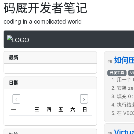
码厩开发者笔记
coding in a complicated world
最新
如何压缩
#6
开发工具
Vi
用一个 
日期
安装 ze
填充 0
<
>
执行结束
一
二
三
四
五
六
日
在 VB
Virt
#5