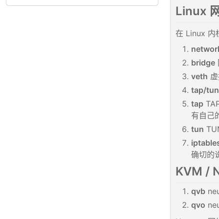
Linux
在 Linu
networ
bridge
veth
虚
tap/tun
tap
TA
有自己
tun
TU
iptable
确切的说
KVM / 
qvb
ne
qvo
ne