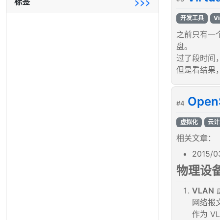
标签
>>>
开发工具
Vi
之前只有一个
盘。
过了段时间，
但是看结果
Ope
#4
虚拟化
云计
相关文章：
2015/0
物理设
VLAN
网络报文
作为 V