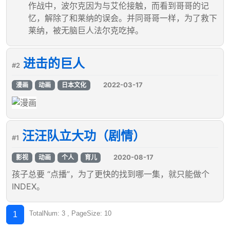
作战中，波尔克因为与艾伦接触，而看到哥哥的记
忆，解除了和莱纳的误会。并同哥哥一样，为了救下
莱纳，被无脑巨人法尔克吃掉。
进击的巨人
#2
2022-03-17
漫画
动画
日本文化
汪汪队立大功（剧情）
#1
2020-08-17
影视
动画
个人
育儿
孩子总要 “点播”，为了更快的找到哪一集，就只能做个
INDEX。
TotalNum: 3 , PageSize: 10
1