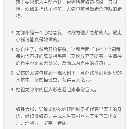
茨王要求犯人主动承认，否则所有奴隶挖掉一只眼
睛。众奴隶指认尤弥尔，尤弥尔被当做猎杀游戏的猎
物。
尤弥尔是一个心地善良，时刻为他人着想的人。放走
小猪可能真是她做的。
你自由了，然后开始猎杀。这和后面“自由”这个词每
每包含不好的寓意相呼应（艾伦放弃了所有一生追寻
的自由也是毫无意义，反而成为自由的奴隶）。
受伤的尤弥尔逃到一棵大树下，意外跌落到树洞里的
水坑中，接触怪诞虫，获得巨人之力。
始祖尤弥尔的巨人形态看起来非常巨大。
奴性太强，导致尤弥尔继续回到了初代弗里茨王的身
边，继续做奴隶，并成为生育机器为其生下三个女
儿：玛利亚，罗塞，希娜。