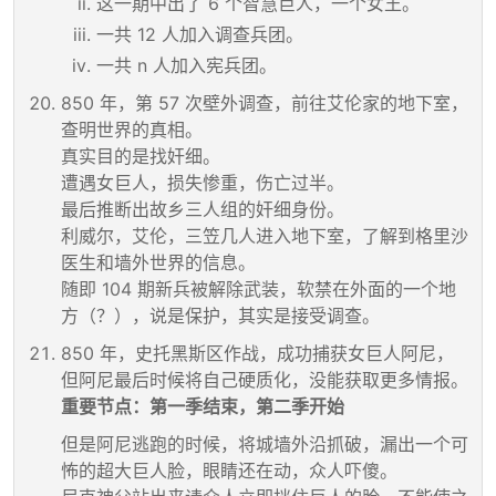
这一期中出了 6 个智慧巨人，一个女王。
一共 12 人加入调查兵团。
一共 n 人加入宪兵团。
850 年，第 57 次壁外调查，前往艾伦家的地下室，
查明世界的真相。
真实目的是找奸细。
遭遇女巨人，损失惨重，伤亡过半。
最后推断出故乡三人组的奸细身份。
利威尔，艾伦，三笠几人进入地下室，了解到格里沙
医生和墙外世界的信息。
随即 104 期新兵被解除武装，软禁在外面的一个地
方（？），说是保护，其实是接受调查。
850 年，史托黑斯区作战，成功捕获女巨人阿尼，
但阿尼最后时候将自己硬质化，没能获取更多情报。
重要节点：第一季结束，第二季开始
但是阿尼逃跑的时候，将城墙外沿抓破，漏出一个可
怖的超大巨人脸，眼睛还在动，众人吓傻。