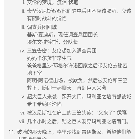
艾伦的梦境，流泪
伏笔
责备汉尼斯叔叔他们驻屯兵团不应该喝酒，应该
有随时战斗的觉悟
调查兵团回城
基斯·夏迪斯，现任调查兵团团长
埃尔文·史密斯，分队长
三笠告密：艾伦想加入调查兵团
妈妈卡尔菈非常生气
爸爸格里沙·耶格尔许诺回家之后带艾伦去秘密
地下室
阿明·阿诺德出场，被欺负，然后被艾伦和三笠
救下，随即一起聊天，直到巨人来袭
超大巨人来袭，踢开大门，玛利亚之墙南部瓮城
希干希纳区沦陷
被汉尼斯扛在肩上的三笠头疼：“又来了”
伏笔
几个小时之后，铠之巨人洞穿玛利亚之墙南门。
破墙的那天晚上，格里沙找到雷伊斯家，希望他们能