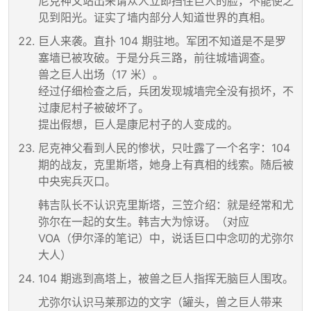
尼克神父站出来请众人立即挡住巨人的脸，不能使之
见到阳光。证实了墙内部分人知道世界的真相。
巨人来袭。直扑 104 期驻地。军团不知道是不是罗
塞墙已被攻破。于是分兵三路，前往城墙调查。
兽之巨人出场（17 米）。
经过仔细检查之后，兵团发现城墙完全没有损坏，不
过康尼村子被破坏了。
提出假想，巨人是康尼村子的人变成的。
尼克神父看到人民的惨状，只吐露了一个名字：104
期的战友，克里斯塔，她身上有真相的线索。随后被
中央宪兵灭口。
韩吉队长不认识克里斯塔，三笠介绍：就是经常和尤
弥尔在一起的女生。韩吉大为惊讶。（对应
VOA（伊尔泽的笔记）中，说话巨口中念叨的尤弥尔
大人）
104 期逃到高塔上，被兽之巨人指挥无脑巨人围攻。
尤弥尔认识马莱那边的文字（罐头，兽之巨人带来