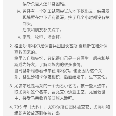
候斩杀巨人还非常困难。
曾经有一个矿工试图尝试从地下挖出去，结果发
现墙壁在地下还有很深，挖了几个小时都没有挖
到头。
后来和朋友都失踪了。
宗教，牧师，墙崇拜。
格里沙·耶格尔是调查兵团团长基斯·夏迪斯在墙外调
查救回来的。
格里沙自称失忆，只记得自己是一名医生。后来和基
斯成为好友，了解到墙内的很多事情。
当时基斯暗恋着卡尔菈·耶格尔。也正因为这个关
系，格里沙和卡尔菈相识，后面结婚了，生下艾伦。
尤弥尔还是马莱的一个无名小乞丐，被一些人选中，
取尤弥尔这个名字，冒充艾尔迪亚王室，充当救世
主，接受马莱收容所艾族人跪拜。
785 年（大约），尤弥尔所在团体被查获，尤弥尔和
组织者被放逐到帕拉迪岛。