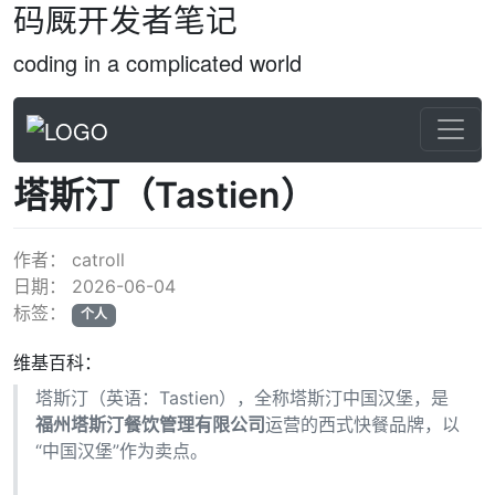
码厩开发者笔记
coding in a complicated world
塔斯汀（Tastien）
作者：
catroll
日期：
2026-06-04
标签：
个人
维基百科：
塔斯汀（英语：Tastien），全称塔斯汀中国汉堡，是
福州塔斯汀餐饮管理有限公司
运营的西式快餐品牌，以
“中国汉堡”作为卖点。