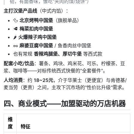
韧，有面香味，像吃"夹肉的馍/烧饼"）
主打汉堡产品线
（中式内馅）：
🦆
北京烤鸭中国堡
（旗舰单品）
🥩
梅菜扣肉中国堡
🌶️
火爆辣子鸡中国堡
🥜
麻婆豆腐中国堡
/ 鱼香肉丝中国堡
也有常规
香辣鸡腿堡、厚切牛堡
等西式款
配套小吃/饮品
：薯条、鸡块、鸡米花、可乐、柠檬茶、豆
浆、咖啡等——对标传统西式快餐的"全套餐件"。
人均消费
：约
18~25元
，介于华莱士（更便宜）与肯德基/
麦当劳（更贵）之间，主攻下沉市场的"性价比升级"需求。
四、商业模式——加盟驱动的万店机器
维
度
特征