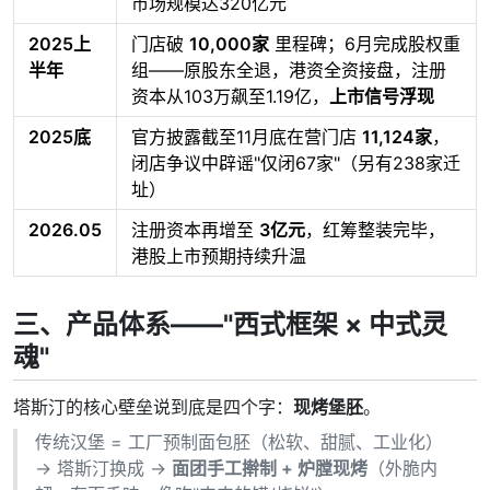
市场规模达320亿元
2025上
门店破
10,000家
里程碑；6月完成股权重
半年
组——原股东全退，港资全资接盘，注册
资本从103万飙至1.19亿，
上市信号浮现
2025底
官方披露截至11月底在营门店
11,124家
，
闭店争议中辟谣"仅闭67家"（另有238家迁
址）
2026.05
注册资本再增至
3亿元
，红筹整装完毕，
港股上市预期持续升温
三、产品体系——"西式框架 × 中式灵
魂"
塔斯汀的核心壁垒说到底是四个字：
现烤堡胚
。
传统汉堡 = 工厂预制面包胚（松软、甜腻、工业化）
→ 塔斯汀换成 →
面团手工擀制 + 炉膛现烤
（外脆内