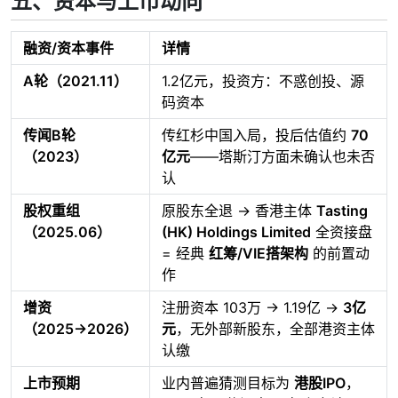
五、资本与上市动向
融资/资本事件
详情
A轮（2021.11）
1.2亿元，投资方：不惑创投、源
码资本
传闻B轮
传红杉中国入局，投后估值约
70
（2023）
亿元
——塔斯汀方面未确认也未否
认
股权重组
原股东全退 → 香港主体
Tasting
（2025.06）
(HK) Holdings Limited
全资接盘
= 经典
红筹/VIE搭架构
的前置动
作
增资
注册资本 103万 → 1.19亿 →
3亿
（2025→2026）
元
，无外部新股东，全部港资主体
认缴
上市预期
业内普遍猜测目标为
港股IPO
，