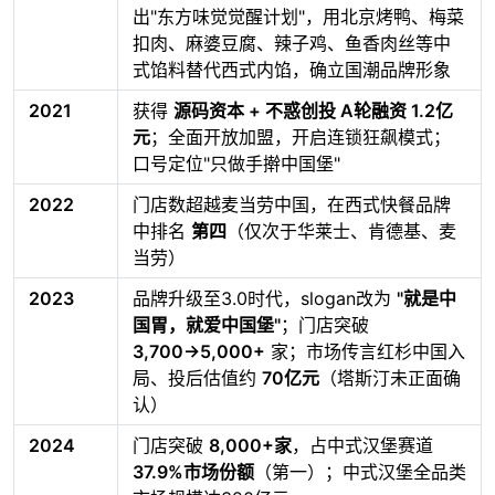
出"东方味觉觉醒计划"，用北京烤鸭、梅菜
扣肉、麻婆豆腐、辣子鸡、鱼香肉丝等中
式馅料替代西式内馅，确立国潮品牌形象
2021
获得
源码资本 + 不惑创投 A轮融资 1.2亿
元
；全面开放加盟，开启连锁狂飙模式；
口号定位"只做手擀中国堡"
2022
门店数超越麦当劳中国，在西式快餐品牌
中排名
第四
（仅次于华莱士、肯德基、麦
当劳）
2023
品牌升级至3.0时代，slogan改为
"就是中
国胃，就爱中国堡"
；门店突破
3,700→5,000+
家；市场传言红杉中国入
局、投后估值约
70亿元
（塔斯汀未正面确
认）
2024
门店突破
8,000+家
，占中式汉堡赛道
37.9%市场份额
（第一）；中式汉堡全品类