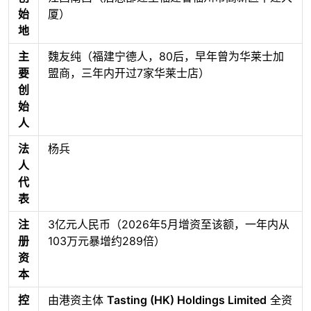
始
厦）
地
主
魏友纯（福建宁德人，80后，早年曾为华莱士加
要
盟商，三年内开过7家华莱士店）
创
始
人
法
杨兵
人
代
表
注
3亿元人民币（2026年5月增资至该额，一年内从
册
103万元暴增约289倍）
资
本
控
由港资主体
Tasting (HK) Holdings Limited
全资