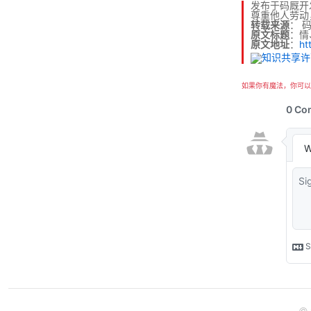
发布于码厩开
尊重他人劳动
转载来源
：
原文标题
：情
原文地址
：
ht
如果你有魔法，你可以
©