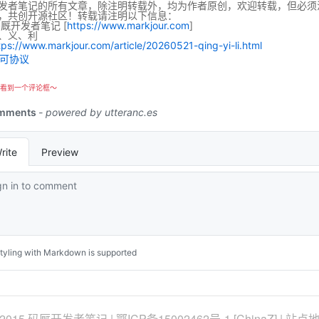
发者笔记的所有文章，除注明转载外，均为作者原创，欢迎转载，但必须
，共创开源社区！转载请注明以下信息：
码厩开发者笔记
[
https://www.markjour.com
]
、义、利
tps://www.markjour.com/article/20260521-qing-yi-li.html
看到一个评论框～
 2015 码厩开发者笔记 |
鄂ICP备15002462号-1
[
ChinaZ
] |
站点