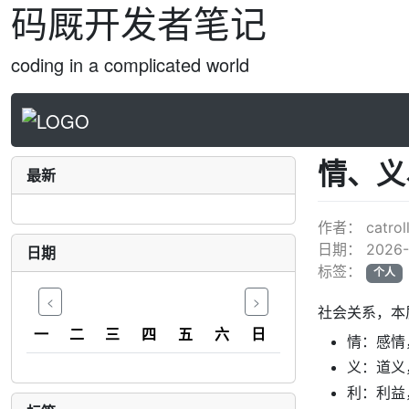
码厩开发者笔记
coding in a complicated world
情、义
最新
作者：
catrol
日期：
2026-
日期
标签：
个人
<
>
社会关系，本
一
二
三
四
五
六
日
情：感情
义：道义
利：利益