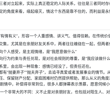
三者对立起来，实际上真正稳定的人际关系，往往是三者同时存
定的角度来看，缘起缘灭，情这个东西是靠不住的，而利益是永
“有情有义”，形容一个人重感情、讲义气、值得信赖。在传统价
交集，尤其是在亲朋好友关系中，两者往往缠绕在一起，但两者
向个人感受，是主观情绪，是“我愿意做什么”
向行为约束与责任兑现，是对社会规则的尊重，是“我应该做什么
系里，会出现一种现象：感情已经没了，但责任还在。
都有“抛妻弃子”“抛夫弃子”，去追寻真爱或者发展事业的情节。
任、保留财产分配、家庭困难时仍然提供帮助，那么从义的角度
些剧情中，补偿得非常到位，很多人都弹幕表示羡慕，愿意伺候
有一个非常大的不同：义不止是对亲朋好友，也包括对陌生人、