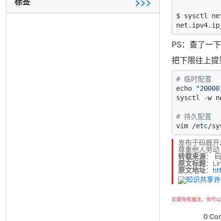
标签
>>>
$ sysctl ne
net.ipv4.ip
PS：查了一下
把下限往上提到
# 临时配置
echo 
"20000
sysctl -w n
# 持久配置
发布于码厩开
尊重他人劳动
转载来源
：
原文标题
：L
原文地址
：
ht
如果你有魔法，你可以