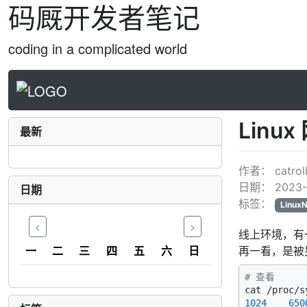
码厩开发者笔记
coding in a complicated world
Lin
最新
作者：
catrol
日期：
2023-
日期
标签：
Linux
<
>
线上环境，有
一
二
三
四
五
六
日
再一看，是被另
# 查看
1024
650