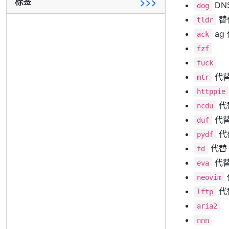
标签
>>>
DN
dog
替代
tldr
ag 
ack
fzf
fuck
代替 
mtr
httppie
代替
ncdu
代替
duf
代替
pydf
代替 f
fd
代替 
eva
neovim
代替
lftp
aria2
nnn