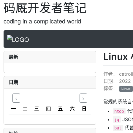
码厩开发者笔记
coding in a complicated world
Linu
最新
作者：
catrol
日期：
2022-
日期
标签：
Linux
<
>
常规的系统自
一
二
三
四
五
六
日
代替
htop
JSO
jq
代替 
bat