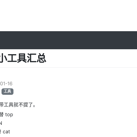
x 小工具汇总
l
01-16
工具
带工具就不提了。
 top
N
cat