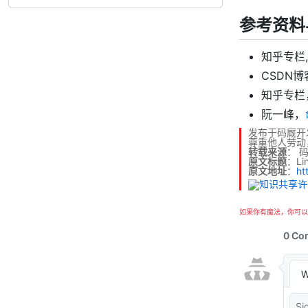
参考资料
知乎专栏
CSDN博
知乎专栏
阮一峰，
发布于码厩开
尊重他人劳动
转载来源
：
原文标题
：Li
原文地址
：
ht
如果你有魔法，你可以