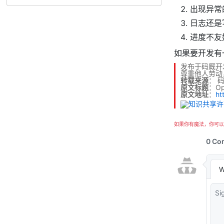
出现异常
日志还是
进度不友
如果要开发有
发布于码厩开
尊重他人劳动
转载来源
：
原文标题
：O
原文地址
：
ht
如果你有魔法，你可以