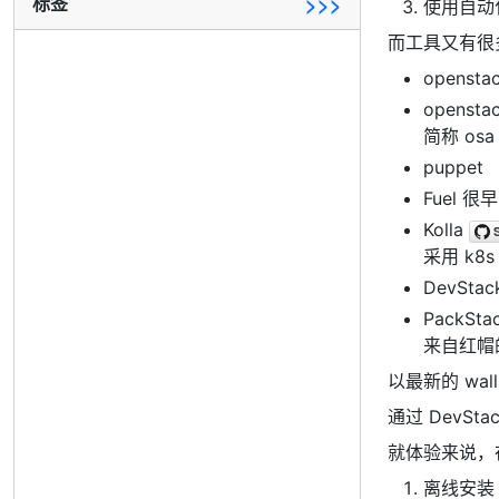
标签
>>>
使用自动
而工具又有很
opensta
openstac
简称 osa
puppet
Fuel 
Kolla
采用 k8s
DevSta
PackSta
来自红帽的
以最新的 wal
通过 DevSta
就体验来说，在
离线安装