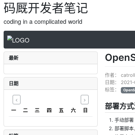
码厩开发者笔记
coding in a complicated world
Open
最新
作者：
catrol
日期：
2021-
日期
标签：
OpenS
<
>
部署方式
一
二
三
四
五
六
日
手动部署
部署脚本