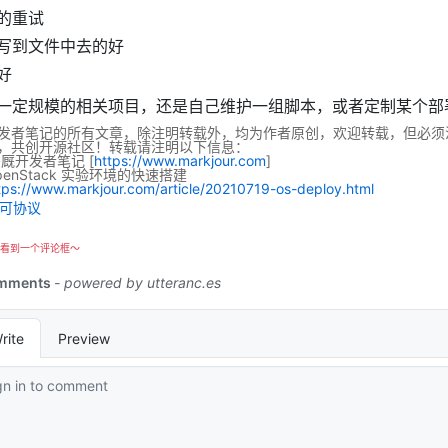
的重试
写到文件中去的好
好
一定规模的相关项目，还是自己维护一组脚本，或者定制某个部
发者笔记的所有文章，除注明转载外，均为作者原创，欢迎转载，但必须
，共创开源社区！转载请注明以下信息：
码厩开发者笔记
[
https://www.markjour.com
]
penStack 实验环境的快速搭建
tps://www.markjour.com/article/20210719-os-deploy.html
看到一个评论框～