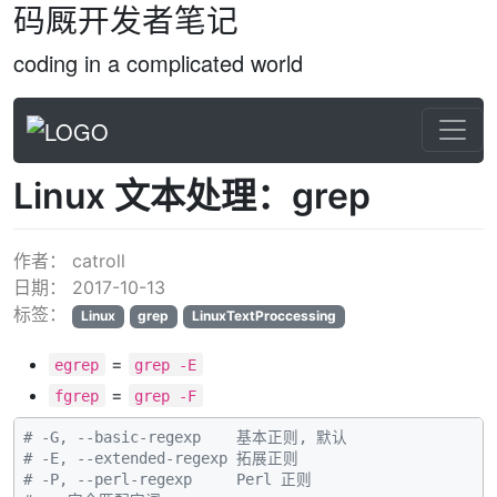
码厩开发者笔记
coding in a complicated world
Linux 文本处理：grep
作者：
catroll
日期：
2017-10-13
标签：
Linux
grep
LinuxTextProccessing
=
egrep
grep -E
=
fgrep
grep -F
# -G, --basic-regexp    基本正则, 默认
# -E, --extended-regexp 拓展正则
# -P, --perl-regexp     Perl 正则