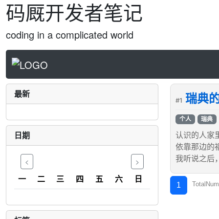
码厩开发者笔记
coding in a complicated world
最新
瑞典
#1
个人
瑞典
日期
认识的人家
依靠那边的
我听说之后
<
>
一
二
三
四
五
六
日
TotalNum
1