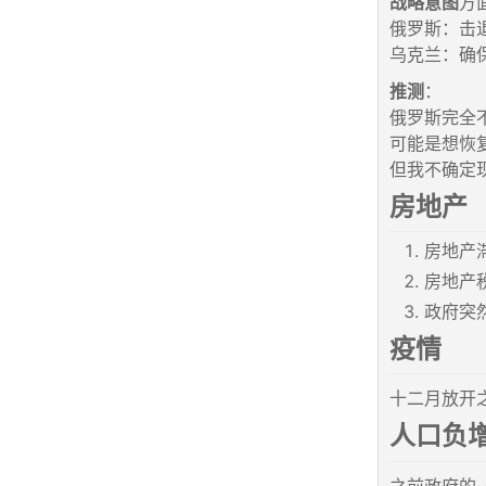
战略意图
方
俄罗斯：击
乌克兰：确
推测
：
俄罗斯完全
可能是想恢
但我不确定
房地产
房地产
房地产
政府突
疫情
十二月放开
人口负
之前政府的