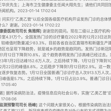
王华庆先生；上海市卫生健康委主任闻大翔先生；请他们共同回
构。2023-01-14 17:02:04
者] 问实行“乙类乙管”以后全国各级医疗机构开设发热门诊的总
谢谢。2023-01-14 17:02:22
康委医政司司长 焦雅辉]
谢谢您的提问。现在二级以上医疗机构一
室4.31万个。全国发热门诊的诊疗量在2022年的12月23日达
人次，较峰值时数量减少83.3%，目前各省自治区直辖市和新疆
地区也呈现下降趋势，就是城乡的趋势是趋同的。发热门诊新冠阳性
到1月12日下降到10.8%，这个趋势表明发热门诊高峰已经过
23年1月2日达峰152.6万人次，之后持续下降，1月12日下降到
2月22日的峰值8.8%，之后稳步下降到1月12日的2.9%。
在逐步恢复态势。1月12日全国普通门诊诊疗总人次913.5万
9日峰值是5.7%，之后持续下降，1月12日占比0.9%。普通
 17:05:40
记者] 据传染病防治法，疫情信息应向社会公布，实施“乙类乙管
 17:08:06
监测预警司司长 杨峰]
这个问题大家很关心，根据传染病防治法
“乙类乙管”以后，新冠病毒感染疫情信息对外公布的方式调整为