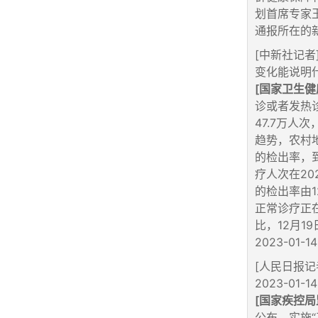
划首席专家
通报所在的新闻机
[中新社记
变化能说明什么？
[国家卫生健
诊或者发热诊
47.7万
趋势，农村
的检出率，
疗人次在20
的检出率由1
正常诊疗正
比，12月1
2023-01-14
[人民日报
2023-01-14
[国家疾控局
公布，实施