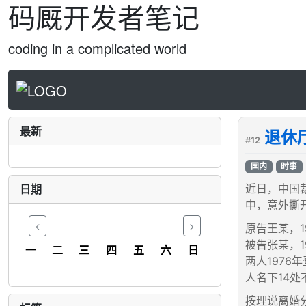
码厩开发者笔记
coding in a complicated world
最新
退休
#12
国内
时事
日期
近日，中国
中，意外撕
<
>
原告王某，
被告张某，
一
二
三
四
五
六
日
两人1976
人名下14
按理说离婚