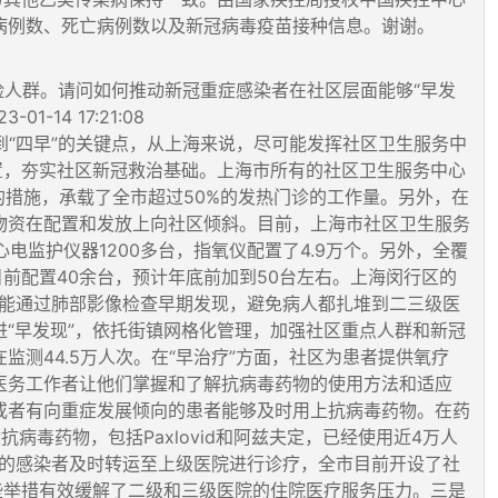
病例数、死亡病例数以及新冠病毒疫苗接种信息。谢谢。
风险人群。请问如何推动新冠重症感染者在社区层面能够“早发
14 17:21:08
到“四早”的关键点，从上海来说，尽可能发挥社区卫生服务中
置，夯实社区新冠救治基础。上海市所有的社区卫生服务中心
的措施，承载了全市超过50%的发热门诊的工作量。另外，在
物资在配置和发放上向社区倾斜。目前，上海市社区卫生服务
心电监护仪器1200多台，指氧仪配置了4.9万个。另外，全覆
前配置40余台，预计年底前加到50台左右。上海闵行区的
就能通过肺部影像检查早期发现，避免病人都扎堆到二三级医
“早发现”，依托街镇网格化管理，加强社区重点人群和新冠
测44.5万人次。在“早治疗”方面，社区为患者提供氧疗
社区医务工作者让他们掌握和了解抗病毒药物的使用方法和适应
或者有向重症发展倾向的患者能够及时用上抗病毒药物。在药
毒药物，包括Paxlovid和阿兹夫定，已经使用近4万人
重的感染者及时转运至上级医院进行诊疗，全市目前开设了社
这些举措有效缓解了二级和三级医院的住院医疗服务压力。三是