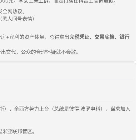
000元。李女士
未上诉
，而是持续在抖音上高调道歉。
引发全网热议。
（黑人问号表情）
套房+宾利的资产体量，总得拿出
完税凭证、交易底档、银行
给出交代，公众的合理怀疑就不会散。
罗斯），亲西方势力上台（总统是彼得·波罗申科），谋求加入
里米亚联邦管区。