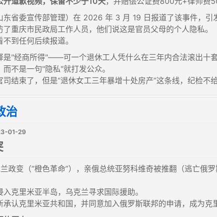
公开道歉视频，保留不少于10天
，并赔偿公证费800元+律师费5
东省委宣传部管理）在 2026 年 3 月 19 日报道了该事件，
访了重庆市民政局工作人员，他们说这是官员父母的个人隐私。
看不到任何后续报道。
释是"经商所得"——可一个退休工人凭什么在三年内合法滚出十
，而不是一句"隐私"就打发公众。
官司结束了，但是“退休女工三年暴增十处房产”这条线，纪检不
政治
3-01-29
突
年乌克兰政变（“橙色革命”），亲俄总统亚努科维奇被推翻（逃亡俄
侵入克里米亚半岛，乌克兰寻求国际援助。
斯承认克里米亚共和国，并同意加入俄罗斯联邦的申请，成为克