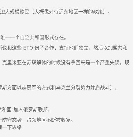
向这边大规模移民（大概像对待远东地区一样的政策）。
兰唯一一个自治共和国形式存在。
也和这些 ETO 份子合作，支持他们独立，然后以加盟共和
，克里米亚在苏联解体的时候没有拿回来是一个严重失误，现
罗斯方面以志愿军的方式和乌克兰分裂势力并肩战斗）。
。
共和国”加入俄罗斯联邦。
于防守态势，占领地区不断被收复。
理一下思绪：