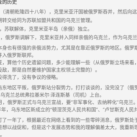
亚的历史
3 年（清朝乾隆四十八年），克里米亚汗国被俄罗斯吞并，然后
期转交给同为苏联加盟共和国的乌克兰管理。
1 年，苏联解体，克里米亚半岛（亲俄）独立。
2 年，俄罗斯调解下，克里米亚并入同样亲俄的乌克兰，作为乌克
本身也有很强的亲俄派势力，尤其是在靠近俄罗斯的地区。俄罗斯
并入俄罗斯联邦。
亚，算他个历史遗留问题，多少能理解一些（从俄罗斯立场来看
投敌，那是自然要维护国家主权领土完整的）。
没得洗了，没有争议的侵略。
乌东地区平叛，俄罗斯站分裂势力，打打谈谈的，没完没了（俄
现任乌克兰总统弗拉基米尔·泽连斯基（司机）上台。
 2 月，俄罗斯正式与乌克兰宣战，要“非军事化、去纳粹化”乌克兰
下半年，乌东地区新成立的“顿涅茨克人民共和国”、“卢甘斯克人民
打了一年了，根据最近在网络上看到的一些零碎消息，俄罗斯处
是想以战促和，但是这个发展态势和我的理解偏差太大，我重新