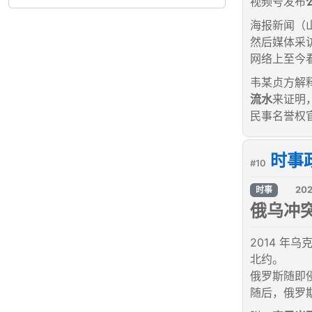
视频号发布
海报新闻（山
然后媒体采
网络上至今
韦某贞方解
流水
来证明
民事名誉权
时事
#10
202
时事
俄乌冲
2014 
北约。
俄罗斯随即
随后，俄罗