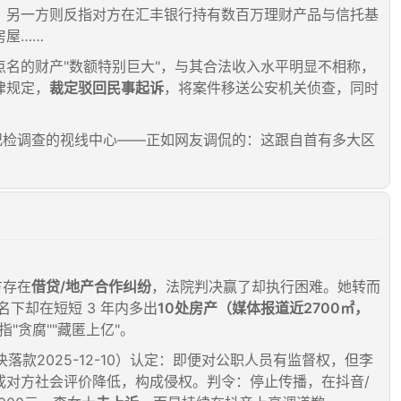
；另一方则反指对方在汇丰银行持有数百万理财产品与信托基
房屋……
点名的财产"数额特别巨大"，与其合法收入水平明显不相称，
律规定，
裁定驳回民事起诉
，将案件移送公安机关侦查，同时
纪检调查的视线中心——正如网友调侃的：这跟自首有多大区
方存在
借贷/地产合作纠纷
，法院判决赢了却执行困难。她转而
名下却在短短 3 年内多出
10处房产（媒体报道近2700㎡，
"贪腐""藏匿上亿"。
落款2025-12-10）认定：即便对公职人员有监督权，但李
成对方社会评价降低，构成侵权。判令：停止传播，在抖音/