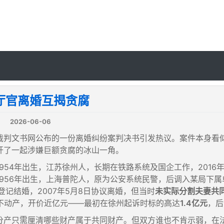
厅官离婚互揭贪腐
2026-06-06
裁判文书网公布的一份离婚纠纷案判决书引发热议。案件本身看似
开了一起涉嫌巨额贪腐的冰山一角。
1954年出生，江苏徐州人，长期在铁路系统及国企工作，201
1956年出生，上海普陀人，原为公安系统民警，后调入某局下
年登记结婚，2007年5月8日协议离婚，但当时
未实际分割夫妻共
处不动产，开价近亿元——最初在徐州起诉时标的高达
1.4亿元
，后
分产只需厘清哪些财产属于共同财产。但双方谁也不肯示弱，在法