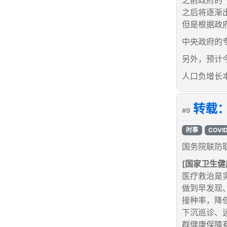
之后将逐渐
但是根据政府
中央政府的
另外，预计
人口负增长
转载：
#9
时事
COVI
国务院联防联
[国家卫生健
医疗救治是
做到早发现
接种率，降
下沉巡诊、
群健康保障