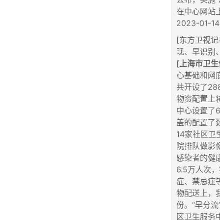
在中心网站
2023-01-14 
[东方卫视
现、早识别、早
[上海市卫生
心基础和网
共开设了2
物资配置上
中心设置了6
盖的配置了
14家社区
院排队做影
感染者的健
6.5万人
症、禁忌症
物配送上，我
份。“早分
区卫生服务