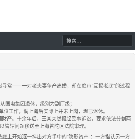
寻常——一对老夫妻争产离婚，却在庭审"互揭老底"的过程
6年从国电集团退休，级别为副厅级；
属单位工作，调上海后实际上并未上岗，现已退休。
同财产
。十余年后，王某突然提起民事诉讼，要求依法分割两
以管辖问题移送至上海普陀区法院审理。
庭上开始逐一抖出对方手中的"隐形资产"：一方指认另一方