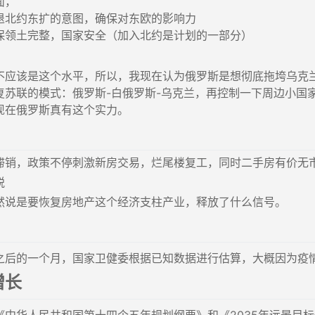
面，
退北约东扩的意图，确保对东欧的影响力
保领土完整，国家安全（加入北约是计划的一部分）
不应该是这个水平，所以，我现在认为俄罗斯是想彻底拖垮乌克
复苏联的模式：俄罗斯-白俄罗斯-乌克兰，再控制一下周边小国
现在俄罗斯真有这个实力。
滞销，政策不停刺激新房交易，烂尾楼复工，同时二手房有价无
税
然说是要恢复房地产这个经济支柱产业，释放了什么信号。
之后的一个月，国家卫健委根据已知数据进行估算，大概因为疫情死亡
增长
《中华人民共和国第十四个五年规划纲要》和《2035年远景目标