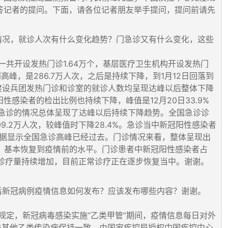
答记者的提问。下面，请各位记者朋友举手提问，提问前请先
体情况，就诊人次有什么变化趋势？门急诊又有什么变化，这些
共开设发热门诊1.64万个，基层医疗卫生机构开设发热门
到高峰，是286.7万人次，之后是持续下降，到1月12日回落到
生产建设兵团发热门诊和诊室的就诊人数均呈现达峰以后整体下降
感染者的检出比例也持续下降，峰值是12月20日33.9%
去。急诊的情况总体呈现了达峰以后持续下降趋势。全国急诊诊
109.2万人次，较峰值时下降28.4%。急诊当中新冠阳性感染者
这一数据显示全国急诊高峰已经过去。门诊情况来看，整体呈现出
人次，基本恢复到疫情前的水平。门诊患者中新冠阳性感染者占
门诊日诊疗量持续增加，目前正常诊疗正在逐步恢复当中。谢谢。
”后新冠病例疫情信息如何发布？应该发布哪些内容？谢谢。
规定，新冠病毒感染实施“乙类甲管”期间，疫情信息每日对外
与其他乙类传染病保持一致。由国家疾控局授权中国疾控中心