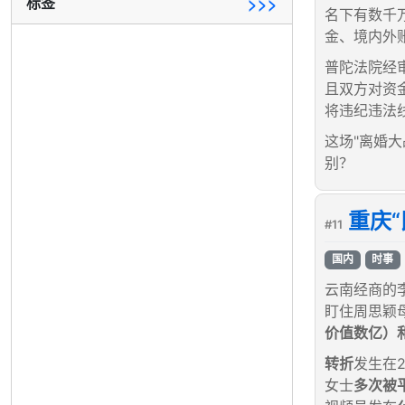
标签
>>>
名下有数千
金、境内外
普陀法院经
且双方对资
将违纪违法
这场"离婚
别？
重庆
#11
国内
时事
云南经商的
盯住周思颖
价值数亿）和
转折
发生在2
女士
多次被