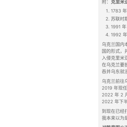
附：
克里米
178
苏联时
199
199
乌克兰国内
国的形式，
入侵克里米
在乌克兰要
吞并乌东就
乌克兰前往
2019 年
2022 年
2022 年
到现在已经
我本来以为