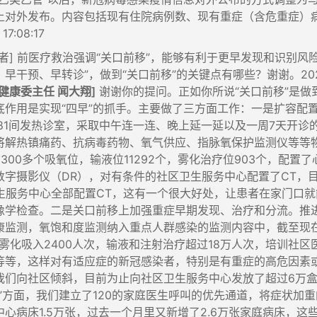
上对外发布。内容包括现有住院病例数、现有重症（含危重症）
17:08:17
记者] 前医疗救治强调“关口前移”，能够有利于更早发现和识别
干预、早转诊”，做到“关口前移”的关键点有哪些？谢谢。2023-01-
健康委主任 闻大翔]
谢谢你的提问。正如你所说“关口前移”是做
底作用是实现“四早”的抓手。主要做了三方面工作：一是扩容配
881间发热诊室，采取中午连一连、晚上延一延以及一周7天开诊
将解热镇痛药、抗病毒药物、氧气供应、指脉氧保护监测仪等等
300多个吸氧位，输液位11292个，雾化治疗位903个，配置了
数字摄影仪（DR），对有条件的社区卫生服务中心配置了CT，目
卫生服务中心全部配置CT，这有一个很大好处，让患者在家门口
像学检查。二是关口前移上加强重症早期发现、治疗和分流。推进
康监测，氧饱和度监测纳入重点人群感染的监测内容中，截至现在监
次，雾化吸入2400人次，输液和注射治疗超过18万人次，培训
等等，这样对有适应症的新冠感染者，特别是有重症的高危因素
们向社区倾斜，目前为止向社区卫生服务中心发放了超过6万盒抗病
流”方面，我们建立了120的家庭医生呼叫的优先通道，将症状加
中心病床1.5万张，过去一个月里又新增了2.6万张家庭病床，