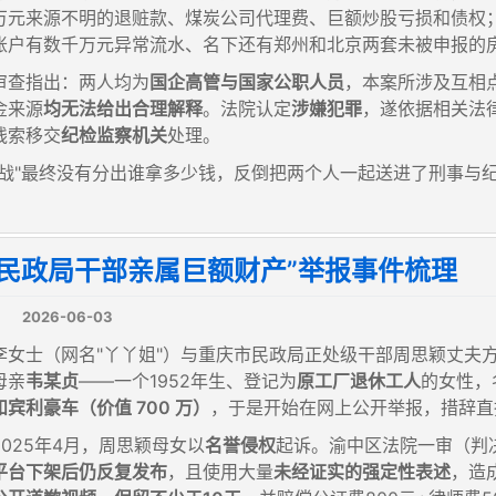
万元来源不明的退赃款、煤炭公司代理费、巨额炒股亏损和债权
账户有数千万元异常流水、名下还有郑州和北京两套未被申报的
审查指出：两人均为
国企高管与国家公职人员
，本案所涉及互相
金来源
均无法给出合理解释
。法院认定
涉嫌犯罪
，遂依据相关法
线索移交
纪检监察机关
处理。
大战"最终没有分出谁拿多少钱，反倒把两个人一起送进了刑事与
“民政局干部亲属巨额财产”举报事件梳理
2026-06-03
李女士（网名"丫丫姐"）与重庆市民政局正处级干部周思颖丈夫
母亲
韦某贞
——一个1952年生、登记为
原工厂退休工人
的女性，
宾利豪车（价值 700 万）
，于是开始在网上公开举报，措辞直指
025年4月，周思颖母女以
名誉侵权
起诉。渝中区法院一审（判决
平台下架后仍反复发布
，且使用大量
未经证实的强定性表述
，造