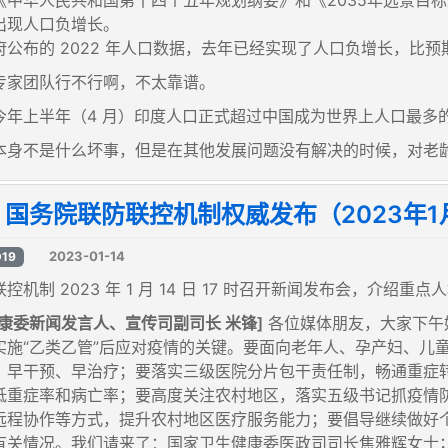
出现人口负增长。
公布的 2022 年人口数据，去年已经实现了人口负增长，比预期
专家团队行不行啊，不太靠谱。
今年上半年（4 月）印度人口正式超过中国成为世界上人口最多
本身不是什么坏事，但是在其他发展问题没有解决的时候，对老
国务院联防联控机制权威发布（2023年1
2023-01-14
D19
控机制 2023 年 1 月 14 日 17 时召开新闻发布会，介
康委新闻发言人、宣传司副司长 米锋]
各位媒体朋友，大家下午
实施“乙类乙管”后应对疫情的关键。要面向老年人、孕产妇、儿
、早干预、早治疗；要落实三级医院分片包干责任制，畅通重症
低重症率和病亡率；要高度关注农村地区，落实五级书记抓疫情
远程协作等方式，提升农村地区医疗服务能力；要倡导继续做好
有关情况。我们请来了：国家卫生健康委医政司司长焦雅辉女士