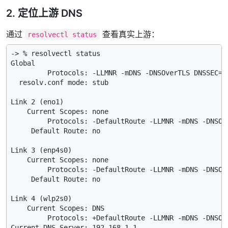
2. 定位上游 DNS
通过
查看真实上游：
resolvectl status
-> % resolvectl status

Global

         Protocols: -LLMNR -mDNS -DNSOverTLS DNSSEC=no
  resolv.conf mode: stub

Link 2 (eno1)

    Current Scopes: none

         Protocols: -DefaultRoute -LLMNR -mDNS -DNSOve
     Default Route: no

Link 3 (enp4s0)

    Current Scopes: none

         Protocols: -DefaultRoute -LLMNR -mDNS -DNSOve
     Default Route: no

Link 4 (wlp2s0)

    Current Scopes: DNS

         Protocols: +DefaultRoute -LLMNR -mDNS -DNSOve
Current DNS Server: 192.168.1.1
