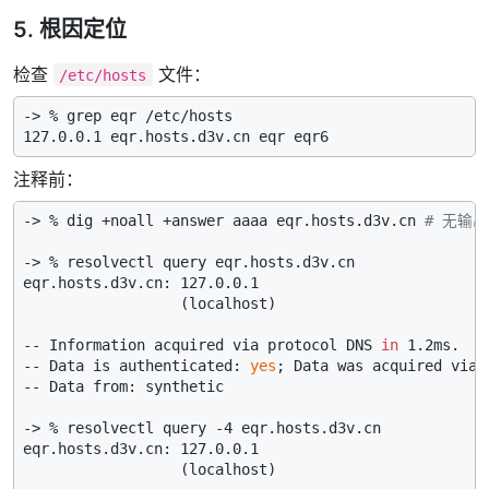
5. 根因定位
检查
文件：
/etc/hosts
-> % grep eqr /etc/hosts

注释前：
-> % dig +noall +answer aaaa eqr.hosts.d3v.cn 
# 无输出
-> % resolvectl query eqr.hosts.d3v.cn

eqr.hosts.d3v.cn: 127.0.0.1

                  (localhost)

-- Information acquired via protocol DNS 
in
 1.2ms.

-- Data is authenticated: 
yes
; Data was acquired via 
-- Data from: synthetic

-> % resolvectl query -4 eqr.hosts.d3v.cn

eqr.hosts.d3v.cn: 127.0.0.1

                  (localhost)
