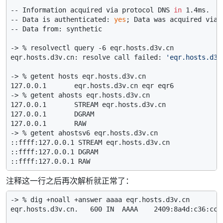
-- Information acquired via protocol DNS 
in
 1.4ms.

-- Data is authenticated: 
yes
; Data was acquired via 
-- Data from: synthetic

-> % resolvectl query -6 eqr.hosts.d3v.cn

eqr.hosts.d3v.cn: resolve call failed: 
'eqr.hosts.d3v
-> % getent hosts eqr.hosts.d3v.cn

127.0.0.1       eqr.hosts.d3v.cn eqr eqr6

-> % getent ahosts eqr.hosts.d3v.cn

127.0.0.1       STREAM eqr.hosts.d3v.cn

127.0.0.1       DGRAM

127.0.0.1       RAW

-> % getent ahostsv6 eqr.hosts.d3v.cn

::ffff:127.0.0.1 STREAM eqr.hosts.d3v.cn

::ffff:127.0.0.1 DGRAM

注释这一行之后再次解析就正常了：
-> % dig +noall +answer aaaa eqr.hosts.d3v.cn

eqr.hosts.d3v.cn.   600 IN  AAAA    2409:8a4d:c36:cc90