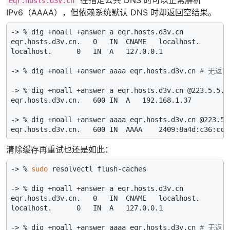
在指定公共 DNS 时可以正常解析
eqr.hosts.d3v.cn
IPv6（AAAA），但依赖系统默认 DNS 时却返回空结果。
-> % dig +noall +answer a eqr.hosts.d3v.cn

eqr.hosts.d3v.cn.   0   IN  CNAME   localhost.

localhost.      0   IN  A   127.0.0.1

-> % dig +noall +answer aaaa eqr.hosts.d3v.cn 
# 无返回
-> % dig +noall +answer a eqr.hosts.d3v.cn @223.5.5.5

eqr.hosts.d3v.cn.   600 IN  A   192.168.1.37

-> % dig +noall +answer aaaa eqr.hosts.d3v.cn @223.5.5
清除缓存再重试也还是如此：
-> % 
sudo
 resolvectl flush-caches

-> % dig +noall +answer a eqr.hosts.d3v.cn

eqr.hosts.d3v.cn.   0   IN  CNAME   localhost.

localhost.      0   IN  A   127.0.0.1

-> % dig +noall +answer aaaa eqr.hosts.d3v.cn 
# 无返回