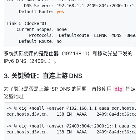
       DNS Servers: 192.168.1.1 2409:804c:2000:1::1 24
     Default Route: 
yes
Link 5 (docker0)

    Current Scopes: none

         Protocols: -DefaultRoute -LLMNR -mDNS -DNSOve
系统实际使用的是路由器（192.168.1.1）和移动光猫下发的
IPv6 DNS（2409:...）。
3. 关键验证：直连上游 DNS
为了验证是否是上游 ISP DNS 的问题，直接使用
指定
dig
这些地址：
-> % dig +noall +answer @192.168.1.1 aaaa eqr.hosts.d
eqr.hosts.d3v.cn.   138 IN  AAAA    2409:8a4d:c36:cc90
-> % dig +noall +answer @2409:804c:2000:1::1 aaaa eqr
eqr.hosts.d3v.cn.   138 IN  AAAA    2409:8a4d:c36:cc90