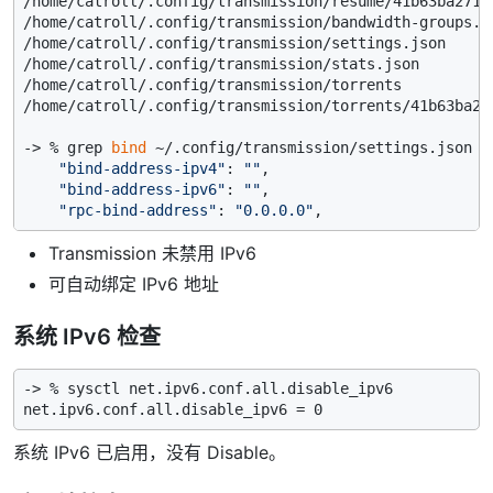
/home/catroll/.config/transmission/resume/41b63ba2712
/home/catroll/.config/transmission/bandwidth-groups.js
/home/catroll/.config/transmission/settings.json

/home/catroll/.config/transmission/stats.json

/home/catroll/.config/transmission/torrents

/home/catroll/.config/transmission/torrents/41b63ba27
-> % grep 
bind
 ~/.config/transmission/settings.json

"bind-address-ipv4"
: 
""
,

"bind-address-ipv6"
: 
""
,

"rpc-bind-address"
: 
"0.0.0.0"
Transmission 未禁用 IPv6
可自动绑定 IPv6 地址
系统 IPv6 检查
-> % sysctl net.ipv6.conf.all.disable_ipv6

系统 IPv6 已启用，没有 Disable。