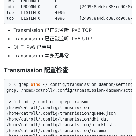
udp   UNCONN 0      0                                
udp   UNCONN 0      0         [2409:8a4d:c36:cc90:672
tcp   LISTEN 0      4096                             
tcp   LISTEN 0      4096      [2409:8a4d:c36:cc90:672
Transmission 已正常监听 IPv6 TCP
Transmission 已正常监听 IPv6 UDP
DHT IPv6 已启用
Transmission 本身无异常
Transmission 配置检查
-> % grep 
bind
 ~/.config/transmission-daemon/settings.
grep: /home/catroll/.config/transmission-daemon/s
-> % find ~/.config | grep transmi

/home/catroll/.config/transmission

/home/catroll/.config/transmission/queue.json

/home/catroll/.config/transmission/dht.dat

/home/catroll/.config/transmission/blocklists

/home/catroll/.config/transmission/resume
