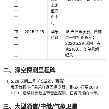
二
上来
十
值守
一​
6 个
月
神
2025.11.25
酒泉
16 天应急发射，做神
舟
待命
二一乘组返程船；
二
2026.5.29 返回，在
十
轨210天，创单乘组
二​
纪录
二、深空探测里程碑
5.29 天问二号（长三乙，西昌）
我国首颗小行星采样返回探测器，目标小行星
2016
HO3
，后续将奔赴主带彗星探测，任务周期约10年。
三、大型通信/中继/气象卫星