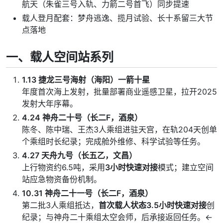
航天（朱雀三号入轨、力箭二号首飞）同步提速
载人登月配套：梦舟逃逸、揽月试验、长十系留三大节
点落地
一、载人空间站系列
1.13 捷龙三号海射（海阳）一箭十星
年度首次海上发射，批量部署商业遥感卫星，拉开2025
发射大年序幕。
4.24 神舟二十号（长二F，酒泉）
陈冬、陈中瑞、王杰3人乘组进驻天宫，在轨204天创单
个乘组时长纪录；完成舱外维修、科学试验等任务。
4.27 天舟九号（长五乙，文昌）
上行物资约6.5吨，采用
3小时快速对接
模式；建立空间
站应急物资备份机制。
10.31 神舟二十一号（长二F，酒泉）
第二批3人乘组抵达，
首次载人状态3.5小时快速对接
创
纪录；与神舟二十乘组太空会师，后承接返回任务。←