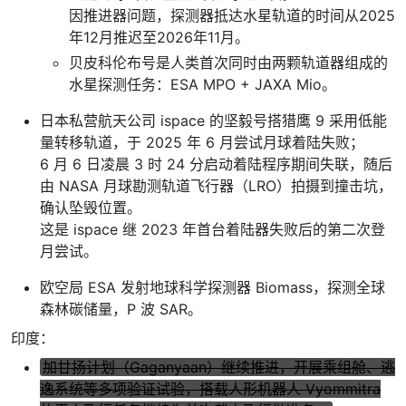
因推进器问题，探测器抵达水星轨道的时间从2025
年12月推迟至2026年11月。
贝皮科伦布号是人类首次同时由两颗轨道器组成的
水星探测任务：ESA MPO + JAXA Mio。
日本私营航天公司 ispace 的坚毅号搭猎鹰 9 采用低能
量转移轨道，于 2025 年 6 月尝试月球着陆失败；
6 月 6 日凌晨 3 时 24 分启动着陆程序期间失联，随后
由 NASA 月球勘测轨道飞行器（LRO）拍摄到撞击坑，
确认坠毁位置。
这是 ispace 继 2023 年首台着陆器失败后的第二次登
月尝试。
欧空局 ESA 发射地球科学探测器 Biomass，探测全球
森林碳储量，P 波 SAR。
印度：
加甘扬计划（Gaganyaan）继续推进，开展乘组舱、逃
逸系统等多项验证试验，搭载人形机器人 Vyommitra