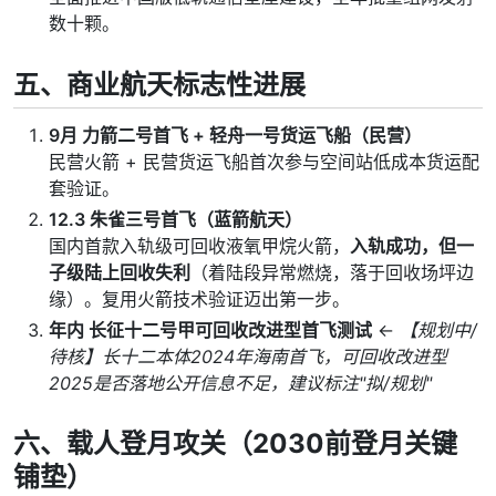
数十颗。
五、商业航天标志性进展
9月 力箭二号首飞 + 轻舟一号货运飞船（民营）
民营火箭 + 民营货运飞船首次参与空间站低成本货运配
套验证。
12.3 朱雀三号首飞（蓝箭航天）
国内首款入轨级可回收液氧甲烷火箭，
入轨成功，但一
子级陆上回收失利
（着陆段异常燃烧，落于回收场坪边
缘）。复用火箭技术验证迈出第一步。
年内 长征十二号甲可回收改进型首飞测试
←
【规划中/
待核】长十二本体2024年海南首飞，可回收改进型
2025是否落地公开信息不足，建议标注"拟/规划"
六、载人登月攻关（2030前登月关键
铺垫）