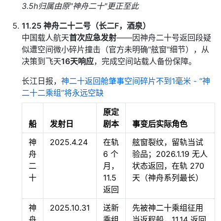
3.5h归属由原"神舟二十"更正至此
11.25 神舟二十二号（长二F，酒泉）
中国载人航天
首次应急发射
——因神舟二十号返回段疑
似遭空间微小碎片撞击（官方未明确"舷窗"细节），从
决策到飞天
16天响应
，完成空间站载人备份保障。
长江日报，
神二十返回舱肇事空间碎片不到1毫米 - “神
二十二乘组”将永远空缺
原定
船
发射日
剧本
事变后实际角色
神
2025.4.24
在轨
舷窗裂纹，留轨当试
舟
6 个
验品；2026.1.19 无人
二
月，
状态返回，在轨 270
十​
11.5
天（神舟系列最长）
返回
神
2025.10.31
送新
先被神二十乘组征用
舟
乘组
当返程船，11.14 返回