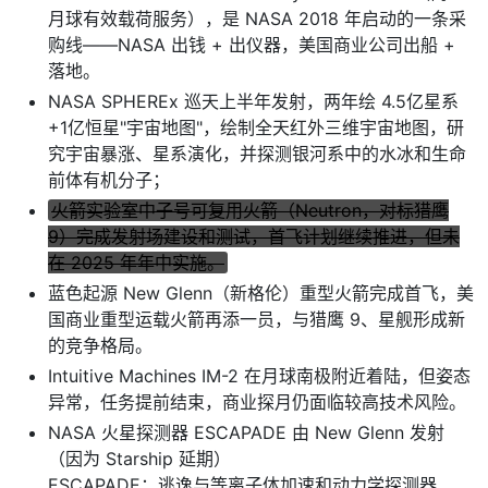
月球有效载荷服务），是 NASA 2018 年启动的一条采
购线——NASA 出钱 + 出仪器，美国商业公司出船 +
落地。
NASA SPHEREx​ 巡天上半年发射，两年绘 4.5亿星系
+1亿恒星"宇宙地图"，绘制全天红外三维宇宙地图，研
究宇宙暴涨、星系演化，并探测银河系中的水冰和生命
前体有机分子；
火箭实验室中子号可复用火箭（Neutron，对标猎鹰
9）完成发射场建设和测试，首飞计划继续推进，但未
在 2025 年年中实施。
蓝色起源 New Glenn（新格伦）重型火箭完成首飞，美
国商业重型运载火箭再添一员，与猎鹰 9、星舰形成新
的竞争格局。
Intuitive Machines IM-2 在月球南极附近着陆，但姿态
异常，任务提前结束，商业探月仍面临较高技术风险。
NASA 火星探测器 ESCAPADE 由 New Glenn 发射
（因为 Starship 延期）
ESCAPADE：逃逸与等离子体加速和动力学探测器