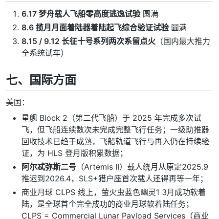
6.17 梦舟载人飞船零高度逃逸试验
圆满
8.6 揽月月面着陆器着陆起飞综合验证试验
圆满
8.15 / 9.12 长征十号系列两次系留点火
（国内最大推力
全系统试车）
七、国际方面
美国：
星舰 Block 2（第二代飞船）于 2025 年完成多次试
飞，但飞船连续数次未完成完整飞行任务；一级助推器
回收技术已趋于成熟，飞船轨道飞行与再入仍在持续验
证，为 HLS 登月版积累数据；
阿尔忒弥斯二号
（Artemis II）载人绕月从原定2025.9
推迟到2026.4，SLS+猎户座首次载人还得再等一年；
商业月球 CLPS 线上，萤火虫蓝色幽灵1​ 3月成功软着
陆，是全球首个完全成功的商业月球软着陆任务；
CLPS = Commercial Lunar Payload Services（商业