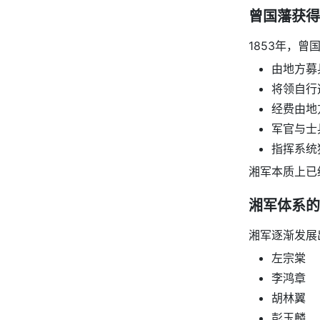
曾国藩获得
1853年，
由地方募
将领自行
经费由地
军官与士
指挥系统
湘军本质上已
湘军体系的
湘军逐渐发展
左宗棠
李鸿章
胡林翼
彭玉麟