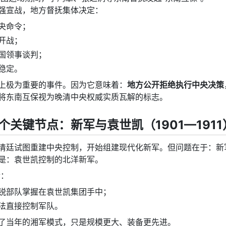
强宣战，地方督抚集体决定：
央命令；
开战；
国领事谈判；
稳定。
上极为重要的事件。因为它意味着：
地方公开拒绝执行中央决策
将东南互保视为晚清中央权威实质瓦解的标志。
个关键节点：新军与袁世凯（1901—1911
清廷试图重建中央控制，开始组建现代化新军。但问题在于：新
是：袁世凯控制的北洋新军。
后：
锐部队掌握在袁世凯集团手中；
法直接控制军队。
了当年的湘军模式，只是规模更大、装备更先进。