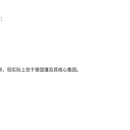
点：
帝，但实际上忠于曾国藩及其核心集团。