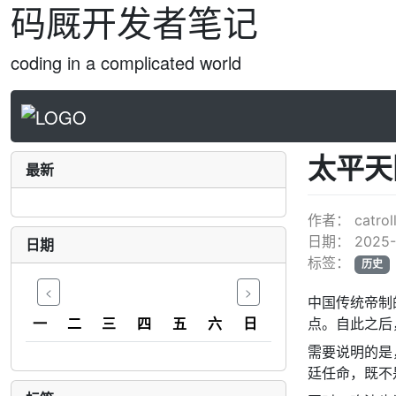
码厩开发者笔记
coding in a complicated world
太平天
最新
作者：
catrol
日期：
2025-
日期
标签：
历史
<
>
中国传统帝制
一
二
三
四
五
六
日
点。自此之后
需要说明的是
廷任命，既不