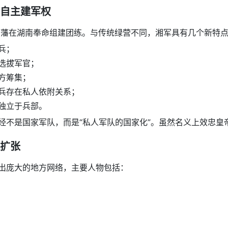
自主建军权
曾国藩在湖南奉命组建团练。与传统绿营不同，湘军具有几个新特
兵；
选拔军官；
方筹集；
兵存在私人依附关系；
独立于兵部。
经不是国家军队，而是“私人军队的国家化”。虽然名义上效忠皇
扩张
出庞大的地方网络，主要人物包括：