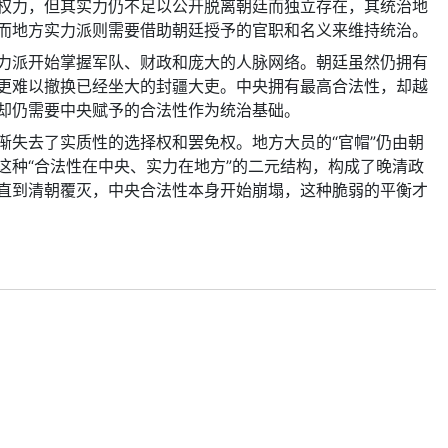
权力，但其实力仍不足以公开脱离朝廷而独立存在，其统治地
而地方实力派则需要借助朝廷授予的官职和名义来维持统治。
力派开始掌握军队、财政和庞大的人脉网络。朝廷虽然仍拥有
更难以撤换已经坐大的封疆大吏。中央拥有最高合法性，却越
却仍需要中央赋予的合法性作为统治基础。
渐失去了实质性的选择权和罢免权。地方大员的“官帽”仍由朝
这种“合法性在中央、实力在地方”的二元结构，构成了晚清政
直到清朝覆灭，中央合法性本身开始崩塌，这种脆弱的平衡才