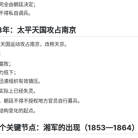
完全由朝廷决定；
不得私自调兵。
53年：太平天国攻占南京
太平天国运动攻占南京，改称天京。
：
腐败；
力低下；
迅速组织有效镇压。
实际上已经失灵。
，朝廷不得不授权地方官员自行募兵。
结构变化的起点。
个关键节点：湘军的出现（1853—1864