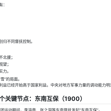
有：
别归不同督抚控制。
不北援；
观望；
实力。
前雪”的局面。
利益已经开始高于国家利益。中央对地方军事力量的调动能力明
个关键节点：东南互保（1900）
义和团运动期间，李鸿章、张之洞等东南督抚发起“东南互保”。