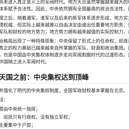
尚未进入真正意义上的军阀时代。地方大员虽然掌握越来越大的
体系赋予合法性。因此，中央依然拥有全国最高的政治合法性，
国之后，随着湘军、淮军以及后来的新军体系逐步形成，地方实
理权威，但实际上越来越难以自由决定由谁出任重要地方职务，
军队和财权的地方势力；地方势力拥有越来越强的实际控制力，
治格局出现了一种特殊现象：中央保留了形式上的任命权，却逐
真正的权力基础已越来越来自所掌握的军队、财源和政治集团。
，也是中国由中央集权体制逐步走向军阀割据时代的过渡形态。
中国随之进入军阀时代。
天国之前：中央集权达到顶峰
并强化了明代的中央集权制度，全国军政财权基本掌握在北京。
括：
营由中央统一指挥；
、巡抚只有行政权，没有独立军权；
主要集中于户部；