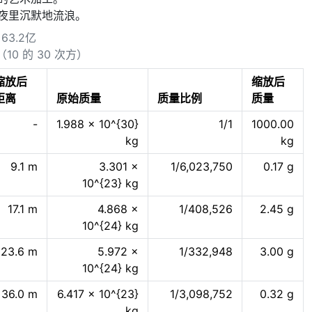
夜里沉默地流浪。
63.2亿
昆（10 的 30 次方）
缩放后
缩放后
距离
原始质量
质量比例
质量
-
1.988 × 10^{30}
1/1
1000.00
kg
kg
9.1 m
3.301 ×
1/6,023,750
0.17 g
10^{23} kg
17.1 m
4.868 ×
1/408,526
2.45 g
10^{24} kg
23.6 m
5.972 ×
1/332,948
3.00 g
10^{24} kg
36.0 m
6.417 × 10^{23}
1/3,098,752
0.32 g
kg