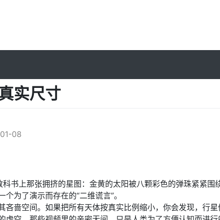
真实尺寸
l
01-08
教科书上那张拥挤的星图：金黄的太阳被八颗彩色的弹珠紧紧围
一个为了演示而存在的“二维谎言”。
其吝啬空间。如果把所有天体按真实比例缩小，你会发现，行星
的虚空。那些视频里的亲密无间，只是人类为了方便认知而进行