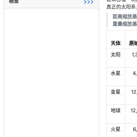
标签
>>>
真正的太阳系
距离缩放基
重量缩放基
天体
原
太阳
1,
水星
4
金星
12
地球
12
火星
6