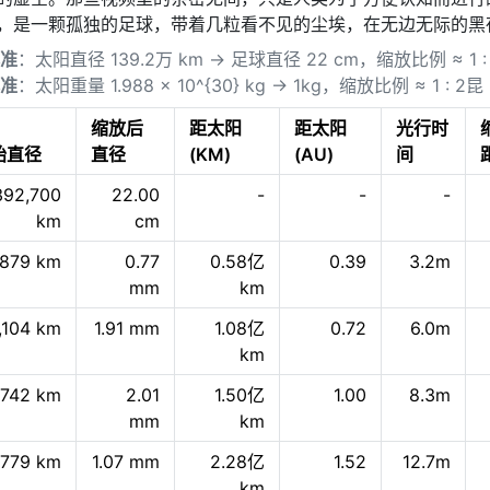
，是一颗孤独的足球，带着几粒看不见的尘埃，在无边无际的黑
准
：太阳直径 139.2万 km → 足球直径 22 cm，缩放比例 ≈ 1 : 
准
：太阳重量 1.988 × 10^{30} kg → 1kg，缩放比例 ≈ 1 : 2
缩放后
距太阳
距太阳
光行时
始直径
直径
(KM)
(AU)
间
392,700
22.00
-
-
-
km
cm
,879 km
0.77
0.58亿
0.39
3.2m
mm
km
,104 km
1.91 mm
1.08亿
0.72
6.0m
km
,742 km
2.01
1.50亿
1.00
8.3m
mm
km
,779 km
1.07 mm
2.28亿
1.52
12.7m
km