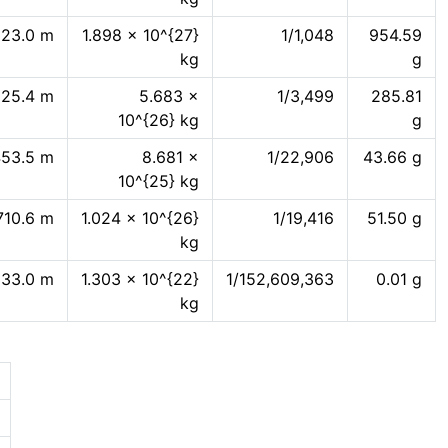
123.0 m
1.898 × 10^{27}
1/1,048
954.59
kg
g
25.4 m
5.683 ×
1/3,499
285.81
10^{26} kg
g
53.5 m
8.681 ×
1/22,906
43.66 g
10^{25} kg
710.6 m
1.024 × 10^{26}
1/19,416
51.50 g
kg
33.0 m
1.303 × 10^{22}
1/152,609,363
0.01 g
kg