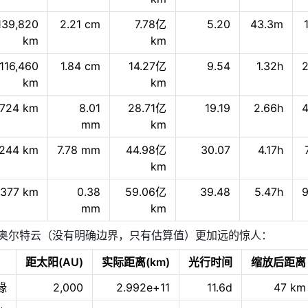
139,820
2.21 cm
7.78亿
5.20
43.3m
km
km
116,460
1.84 cm
14.27亿
9.54
1.32h
2
km
km
,724 km
8.01
28.71亿
19.19
2.66h
4
mm
km
,244 km
7.78 mm
44.98亿
30.07
4.17h
km
,377 km
0.38
59.06亿
39.48
5.47h
9
mm
km
奥尔特云（没有明确边界，只有估算值）更加远的惊人：
距太阳(AU)
实际距离(km)
光行时间
缩放后距离
缘
2,000
2.992e+11
11.6d
47 km