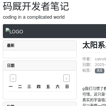
码厩开发者笔记
coding in a complicated world
太阳系
最新
作者：
catrol
日期：
2025-
日期
标签：
天文
<
>
一
二
三
四
五
六
日
g我们习惯了
可惜，这只是
真实的宇宙极
足以吞噬一切