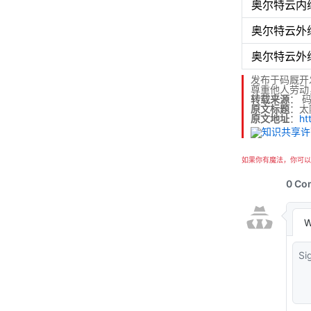
奥尔特云内
奥尔特云外
奥尔特云外
发布于码厩开
尊重他人劳动
转载来源
：
原文标题
：太
原文地址
：
ht
如果你有魔法，你可以