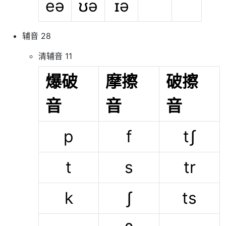
eə
ʊə
ɪə
辅音 28
清辅音 11
爆破
摩擦
破擦
音
音
音
p
f
tʃ
t
s
tr
k
ʃ
ts