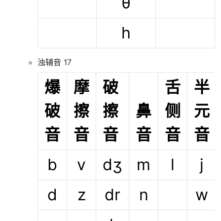
θ
h
浊辅音 17
爆
摩
破
舌
半
破
擦
擦
鼻
侧
元
音
音
音
音
音
音
b
v
dʒ
m
l
j
d
z
dr
n
w