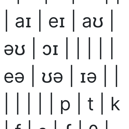
| aɪ | eɪ | aʊ |
əʊ | ɔɪ | | | | |
eə | ʊə | ɪə | |
| | | | | p | t | k