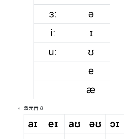
ɜː
ə
iː
ɪ
uː
ʊ
e
æ
双元音 8
aɪ
eɪ
aʊ
əʊ
ɔɪ