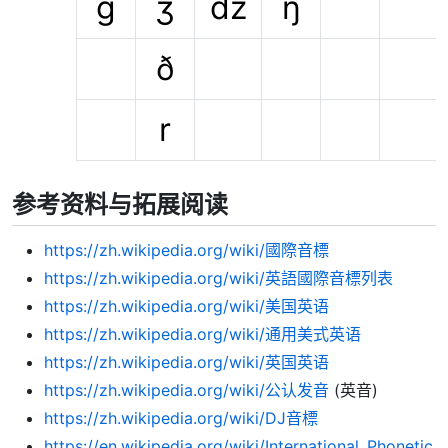
g
ʒ
dz
ŋ
ð
r
参考资料与拓展阅读
https://zh.wikipedia.org/wiki/國際音標
https://zh.wikipedia.org/wiki/英語國際音標列表
https://zh.wikipedia.org/wiki/美国英语
https://zh.wikipedia.org/wiki/通用美式英语
https://zh.wikipedia.org/wiki/英国英语
https://zh.wikipedia.org/wiki/公认发音
(英音)
https://zh.wikipedia.org/wiki/DJ音標
https://en.wikipedia.org/wiki/International_Phonetic