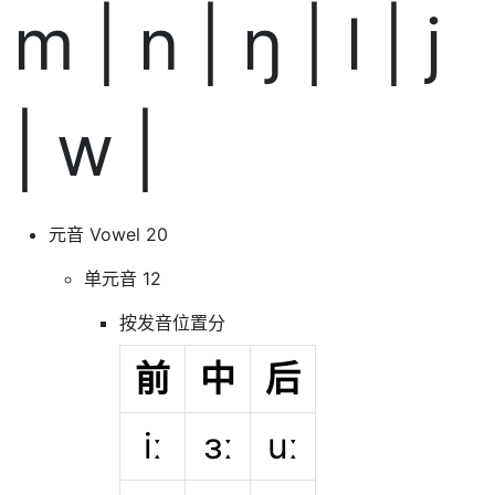
m | n | ŋ | l | j
| w |
元音 Vowel 20
单元音 12
按发音位置分
前
中
后
iː
ɜː
uː