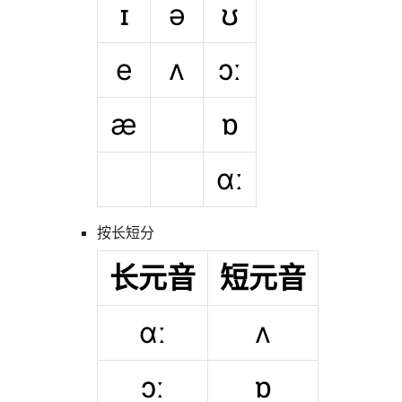
ɪ
ə
ʊ
e
ʌ
ɔː
æ
ɒ
ɑː
按长短分
长元音
短元音
ɑː
ʌ
ɔː
ɒ