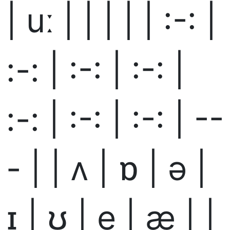
| uː | | | | | :-: |
:-: | :-: | :-: |
:-: | :-: | :-: | --
- | | ʌ | ɒ | ə |
ɪ | ʊ | e | æ | |