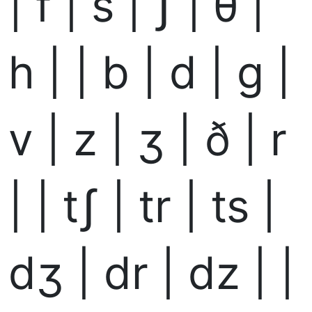
| f | s | ʃ | θ |
h | | b | d | g |
v | z | ʒ | ð | r
| | tʃ | tr | ts |
dʒ | dr | dz | |