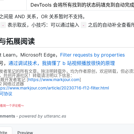
DevTools 会将所有找到的状态码填充到自动
之间是 AND 关系，OR 关系暂时不支持。
上
表示取反，小技巧：可以通过输入
之后的自动补全查看
-
-
与拓展阅读
ft Learn，Microsoft Edge，
Filter requests by properties
号，
通过调试技术，我搞懂了 b 站视频播放很快的原理
发者笔记的所有文章，除注明转载外，均为作者原创，欢迎转载，但必须
，共创开源社区！转载请注明以下信息：
码厩开发者笔记
[
https://www.markjour.com
]
12 网络过滤器
tps://www.markjour.com/article/20230716-f12-filter.html
看到一个评论框～