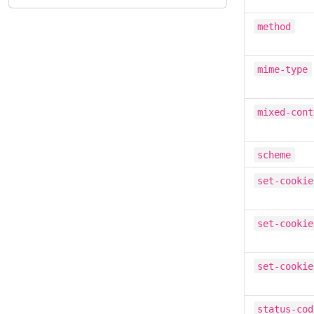
method
mime-type
mixed-cont
scheme
set-cookie
set-cookie
set-cookie
status-cod