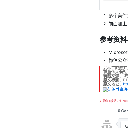
多个条件
前面加
参考资料
Microso
微信公众
发布于码厩开
尊重他人劳动
转载来源
：
原文标题
：F
原文地址
：
ht
如果你有魔法，你可以