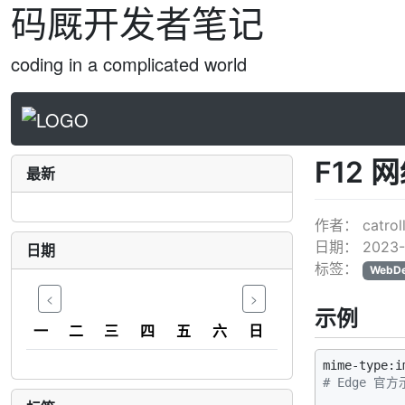
码厩开发者笔记
coding in a complicated world
F12 
最新
作者：
catrol
日期：
2023-
日期
标签：
WebD
<
>
示例
一
二
三
四
五
六
日
# Edge 官