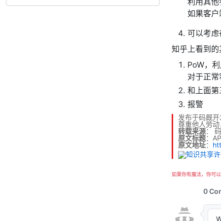
利用其他
如果客户
可以考虑
知乎上看到的
PoW，
对于正常
和上面第
报警
发布于码厩开
尊重他人劳动
转载来源
：
原文标题
：AP
原文地址
：
ht
如果你有魔法，你可以