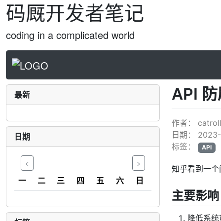
码厩开发者笔记
coding in a complicated world
API 
最新
作者：
catrol
日期：
2023-
日期
标签：
API
<
>
知乎看到一个
一
二
三
四
五
六
日
主要影响
降低系统