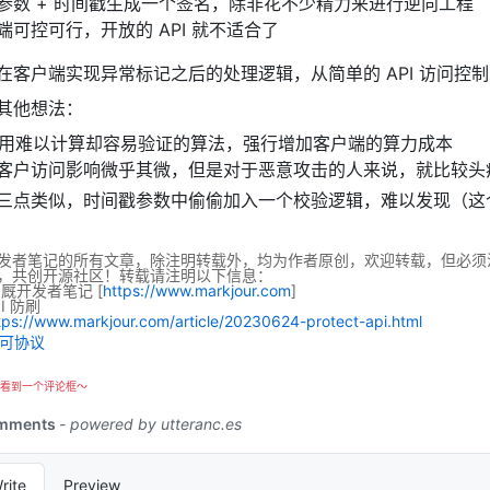
参数 + 时间戳生成一个签名，除非花不少精力来进行逆向工程
端可控可行，开放的 API 就不适合了
在客户端实现异常标记之后的处理逻辑，从简单的 API 访问控
其他想法：
利用难以计算却容易验证的算法，强行增加客户端的算力成本
客户访问影响微乎其微，但是对于恶意攻击的人来说，就比较头
三点类似，时间戳参数中偷偷加入一个校验逻辑，难以发现（这
发者笔记的所有文章，除注明转载外，均为作者原创，欢迎转载，但必须
，共创开源社区！转载请注明以下信息：
码厩开发者笔记
[
https://www.markjour.com
]
I 防刷
tps://www.markjour.com/article/20230624-protect-api.html
看到一个评论框～