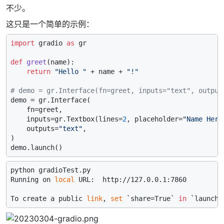
不少。
这只是一个简单的示例：
import
 gradio 
as
 gr

def
greet
(
name
):

return
"Hello "
 + name + 
"!"
# demo = gr.Interface(fn=greet, inputs="text", output
demo = gr.Interface(

    fn=greet,

    inputs=gr.Textbox(lines=
2
, placeholder=
"Name Here
    outputs=
"text"
,

)

python gradioTest.py

Running on 
local
 URL:  http://127.0.0.1:7860

To create a public 
link
, 
set
 `share=True` 
in