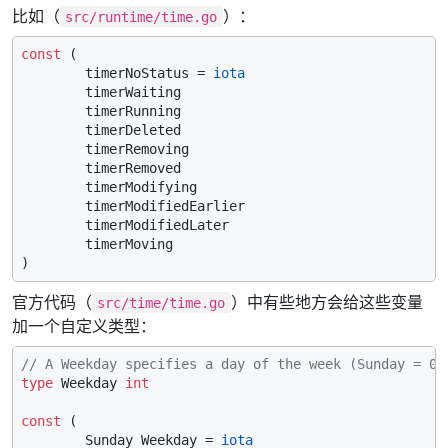
比如（
）：
src/runtime/time.go
const
 (

        timerNoStatus = 
iota
        timerWaiting

        timerRunning

        timerDeleted

        timerRemoving

        timerRemoved

        timerModifying

        timerModifiedEarlier

        timerModifiedLater

        timerMoving

官方代码（
）中有些地方会给这些变量
src/time/time.go
加一个自定义类型：
// A Weekday specifies a day of the week (Sunday = 0,
type
 Weekday 
int
const
 (

        Sunday Weekday = 
iota