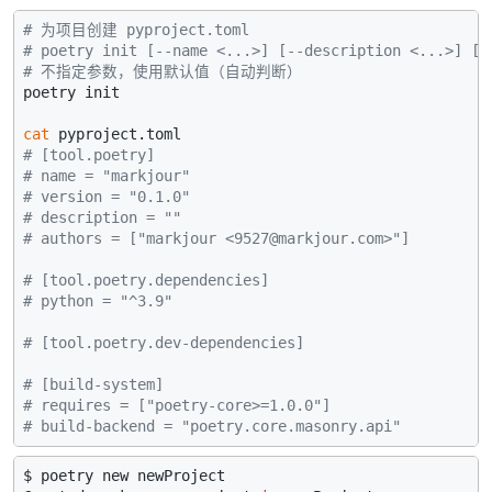
# 为项目创建 pyproject.toml
# poetry init [--name <...>] [--description <...>] [-
# 不指定参数，使用默认值（自动判断）
poetry init

cat
# [tool.poetry]
# name = "markjour"
# version = "0.1.0"
# description = ""
# authors = ["markjour <9527@markjour.com>"]
# [tool.poetry.dependencies]
# python = "^3.9"
# [tool.poetry.dev-dependencies]
# [build-system]
# requires = ["poetry-core>=1.0.0"]
# build-backend = "poetry.core.masonry.api"
$ poetry new newProject
