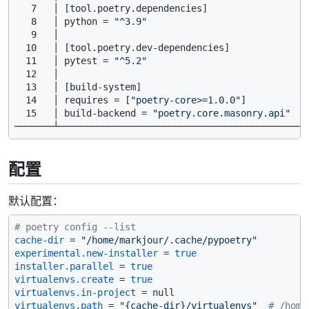
   7   │ [tool.poetry.dependencies]

   8   │ python = 
"^3.9"
   9   │

  10   │ [tool.poetry.dev-dependencies]

  11   │ pytest = 
"^5.2"
  12   │

  13   │ [build-system]

  14   │ requires = [
"poetry-core>=1.0.0"
]

  15   │ build-backend = 
"poetry.core.masonry.api"
配置
默认配置：
# poetry config --list
cache-dir
 = 
"/home/markjour/.cache/pypoetry"
experimental.new-installer
 = 
true
installer.parallel
 = 
true
virtualenvs.create
 = 
true
virtualenvs.in-project
virtualenvs.path
 = 
"{cache-dir}/virtualenvs"
# /home