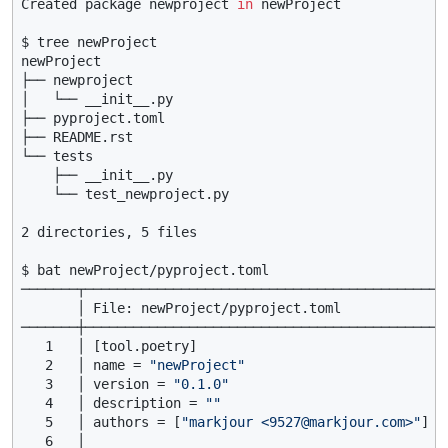
Created package newproject 
in
 newProject

$ tree newProject

newProject

├── newproject

│   └── __init__.py

├── pyproject.toml

├── README.rst

└── tests

    ├── __init__.py

    └── test_newproject.py

2 directories, 5 files

$ bat newProject/pyproject.toml

───────┬──────────────────────────────────────────────
       │ File: newProject/pyproject.toml

───────┼──────────────────────────────────────────────
   1   │ [tool.poetry]

   2   │ name = 
"newProject"
   3   │ version = 
"0.1.0"
   4   │ description = 
""
   5   │ authors = [
"markjour <9527@markjour.com>"
]

   6   │
