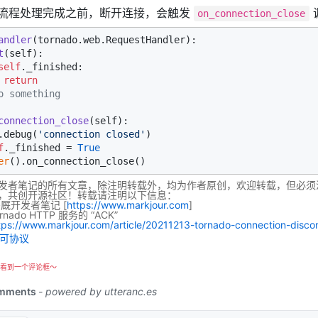
流程处理完成之前，断开连接，会触发
on_connection_close
andler
(tornado.web.RequestHandler):

t
(
self
):

self
._finished:

return
o something
connection_close
(
self
):

.debug(
'connection closed'
)

f
._finished = 
True
er
发者笔记的所有文章，除注明转载外，均为作者原创，欢迎转载，但必须
，共创开源社区！转载请注明以下信息：
码厩开发者笔记
[
https://www.markjour.com
]
rnado HTTP 服务的 “ACK”
tps://www.markjour.com/article/20211213-tornado-connection-disco
看到一个评论框～