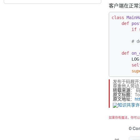
客户端在正常
class
MainH
def
pos
if
# d
def
on_
        LOG
sel
sup
发布于码厩开
尊重他人劳动
转载来源
：
原文标题
：To
原文地址
：
ht
如果你有魔法，你可以