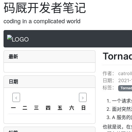
码厩开发者笔记
coding in a complicated world
Torna
最新
作者：
catrol
日期：
2021-
日期
标签：
Torna
<
>
一个请求会
一
二
三
四
五
六
日
面对突然
A 服务
也就是说，在