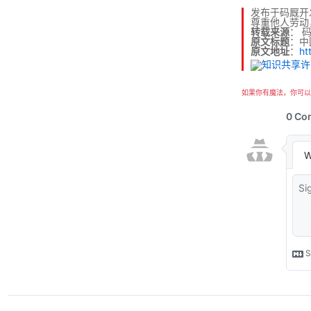
发布于码厩开
尊重他人劳动
转载来源
：
原文标题
：中
原文地址
：
ht
如果你有魔法，你可以