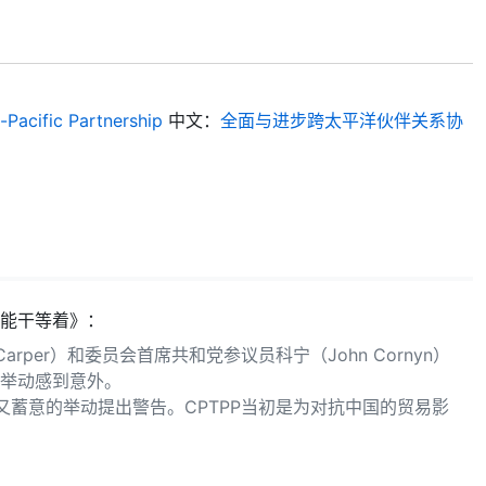
Pacific Partnership
中文：
全面与进步跨太平洋伙伴关系协
不能干等着》：
per）和委员会首席共和党参议员科宁（John Cornyn）
举动感到意外。
又蓄意的举动提出警告。CPTPP当初是为对抗中国的贸易影