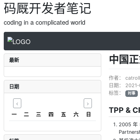
码厩开发者笔记
coding in a complicated world
中国正
最新
作者：
catrol
日期：
2021-
日期
标签：
时事
<
>
TPP & 
一
二
三
四
五
六
日
2005 
Partner