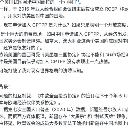
1
是一个美国试图围堵中国而拉的一个小圈子
。
于 2016 年亚太经合组织会议结束后提议成立 RCEP（Regional Co
），用来对抗美国对中国的围堵。
，现在申请加入 CPTPP 是为什么？如果只是表明一个开放态
中国是个巨大的消费市场，如果中国申请加入 CPTPP，从经济
国家势必会制造障碍。加拿大、澳大利亚这两个美国附属国对中
，还算是很友好的了。
依赖美国的墨西哥受《美墨加三国协定》协定不能和 “非市场经济国
件是美国目前似乎对加入 CPTPP 没有表现出一点热情。
可能打破了我对现有世界格局的浅薄认知。
背景：
问题的相互制裁，《中欧全面投资协定》的签订程序于今年 5 月
本与欧洲经济伙伴关系协定》。
：据第七次全国人口普查（2020 年）数据，新疆维吾尔族人口超过
.2%。而据西方媒体报道，新疆存在 “大屠杀” 和 “种族灭绝” 现象
由怀疑，欧盟议会的成员大多数无法正确指出新疆在中国地图上