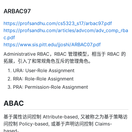
ARBAC97
https://profsandhu.com/cs5323_s17/arbac97.pdf
https://profsandhu.com/articles/advcom/adv_comp_rba
c.pdf
https://www.sis.pitt.edu/jjoshi/ARBAC07.pdf
Administrative RBAC，RBAC 管理模型，相当于 RBAC 的
拓展，引入了和常规角色互斥的管理角色。
URA: User-Role Assignment
RRA: Role-Role Assignment
PRA: Permission-Role Assignment
ABAC
基于属性访问控制 Attribute-based, 又被称之为基于策略访
问控制 Policy-based, 或基于声明访问控制 Claims-
based。