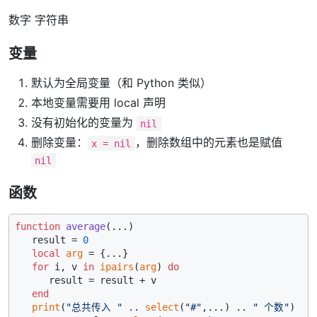
数字 字符串
变量
默认为全局变量（和 Python 类似）
本地变量需要用 local 声明
没有初始化的变量为
nil
删除变量：
，删除数组中的元素也是赋值
x = nil
nil
函数
function
average
(...)
   result = 
0
local
arg
 = {...}

for
 i, v 
in
ipairs
(
arg
) 
do
      result = result + v

end
print
(
"总共传入 "
 .. 
select
(
"#"
,...) .. 
" 个数"
)
