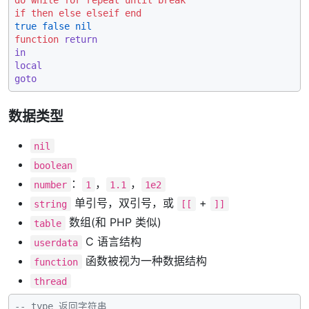
do
while
for
repeat
until
break
if
then
else
elseif
end
true
false
nil
function
return
in
local
goto
数据类型
nil
boolean
：
，
，
number
1
1.1
1e2
单引号，双引号，或
+
string
[[
]]
数组(和 PHP 类似)
table
C 语言结构
userdata
函数被视为一种数据结构
function
thread
-- type 返回字符串