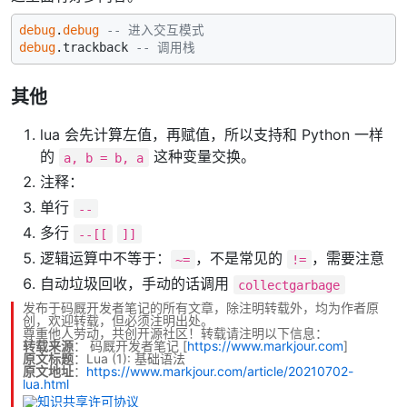
debug
.
debug
-- 进入交互模式
debug
.trackback 
-- 调用栈
其他
lua 会先计算左值，再赋值，所以支持和 Python 一样
的
这种变量交换。
a, b = b, a
注释：
单行
--
多行
--[[
]]
逻辑运算中不等于：
，不是常见的
，需要注意
~=
!=
自动垃圾回收，手动的话调用
collectgarbage
发布于码厩开发者笔记的所有文章，除注明转载外，均为作者原
创，欢迎转载，但必须注明出处。
尊重他人劳动，共创开源社区！转载请注明以下信息：
转载来源
：
码厩开发者笔记
[
https://www.markjour.com
]
原文标题
：Lua (1): 基础语法
原文地址
：
https://www.markjour.com/article/20210702-
lua.html