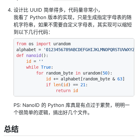
设计比 UUID 简单得多，代码量非常小，
我看了 Python 版本的实现，只是生成指定字母表的随
机字符串，如果不需要自定义字母表，其实现可以缩短
到以下几行代码：
from
 os 
import
 urandom

alphabet = 
'0123456789ABCDEFGHIJKLMNOPQRSTUVWXYZ_
def
nanoid
():

id
 = 
''
while
True
:

for
 random_byte 
in
 urandom(
50
):

id
 += alphabet[random_byte & 
63
]

if
len
(
id
) == 
21
:

return
id
PS: NanoID 的 Python 库真是有点过于累赘，明明一
个很简单的逻辑，搞出好几个文件。
总结