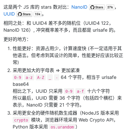
这是两个 JS 库的 stars 数对比：
NanoID
，
UUID
。
相同之处：和 UUID4 差不多的随机位（UUID4 122，
NanoID 126）, 冲突概率差不多，而且都是 urlsafe 的。
更好的地方：
性能更好：资源占用少，计算速度快 (不一定适用于其
他语言。但考虑到其设计的简单，性能更好应该比较正
常)
采用更加大的字母表 => 更加紧凑
64 个字符，相当于 urlsafe
0-9
a-z
A-Z
_
-
base64
相比之下，UUID 只采用
十六个字符
0-9
a-f
所以最后，UUID 需要 36 个字符（包括四个横杠）来
表示，NanoID 只需要 21 个字符。
采用更安全的硬件随机数生成器（NodeJS 版本采用
模块，浏览器环境采用 Web Crypto API，
crypto
Python 版本采用
）
os.urandom