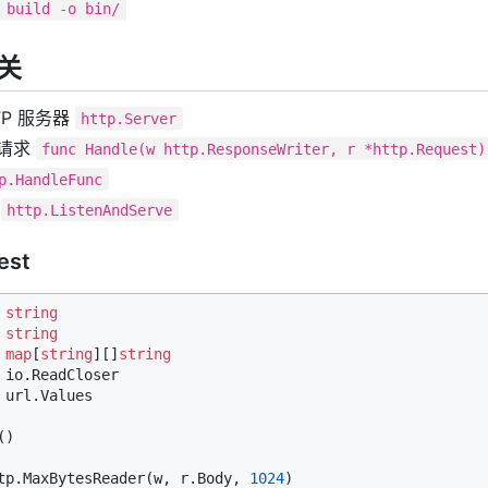
 build -o bin/
相关
TP 服务器
http.Server
请求
func Handle(w http.ResponseWriter, r *http.Request)
p.HandleFunc
务
http.ListenAndServe
est
 
string
 
string
 
map
[
string
][]
string
 io.ReadCloser

 url.Values

)

tp.MaxBytesReader(w, r.Body, 
1024
)
