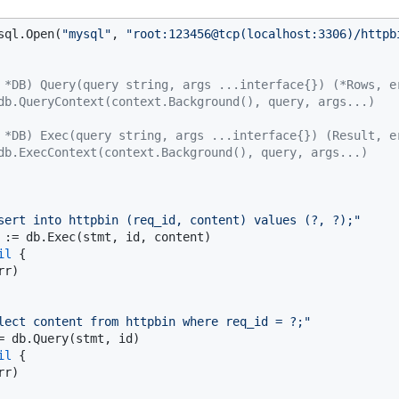
sql.Open(
"mysql"
, 
"root:123456@tcp(localhost:3306)/httpb
 *DB) Query(query string, args ...interface{}) (*Rows, e
db.QueryContext(context.Background(), query, args...)
 *DB) Exec(query string, args ...interface{}) (Result, e
db.ExecContext(context.Background(), query, args...)
sert into httpbin (req_id, content) values (?, ?);"
il
 {

rr)

lect content from httpbin where req_id = ?;"
il
 {

rr)
