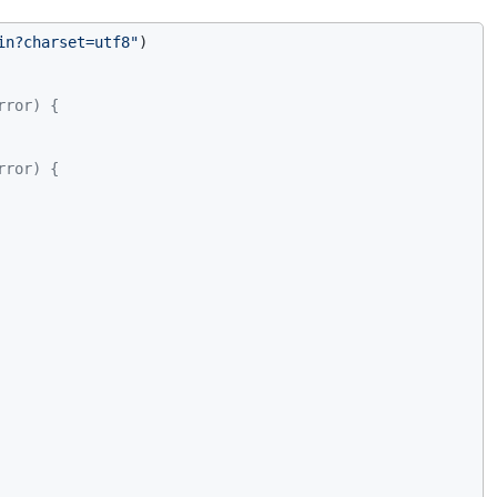
in?charset=utf8"
)

rror) {
rror) {