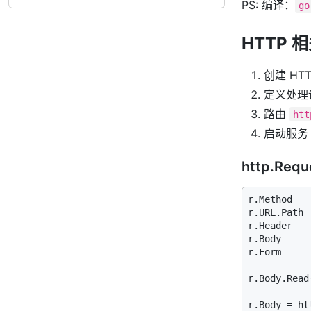
PS: 编译：
go
HTTP 
创建 HT
定义处理
路由
htt
启动服
http.Requ
r.Method   
r.URL.Path 
r.Header   
r.Body     
r.Form     
r.Body.Read(
r.Body = ht