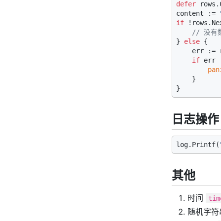
defer
 rows.
content := 
if
 !rows.Nex
// 没有
} 
else
 {

    err := 
if
 err 
pan
    }

日志操作
log.Printf(
其他
时间
tim
随机字符