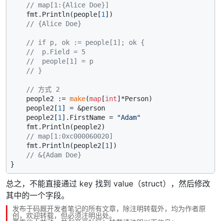
// map[1:{Alice Doe}]
    fmt.Println(people[
1
])

// {Alice Doe}
// if p, ok := people[1]; ok {
//  p.Field = 5
//  people[1] = p
// }
// 方式 2
    people2 := 
make
(
map
[
int
]*Person)

    people2[
1
] = &person

    people2[
1
].FirstName = 
"Adam"
    fmt.Println(people2)

// map[1:0xc000060020]
    fmt.Println(people2[
1
])

// &{Adam Doe}
总之，不能直接通过 key 找到 value（struct），然后修改
其中的一个字段。
发布于码厩开发者笔记的所有文章，除注明转载外，均为作者原
创，欢迎转载，但必须注明出处。