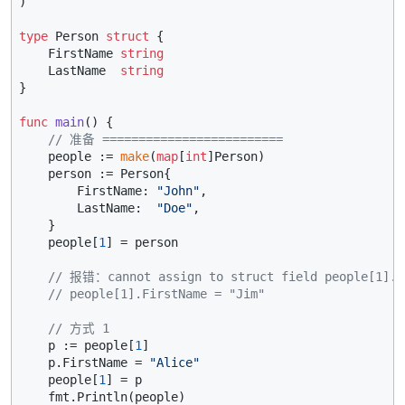
)

type
 Person 
struct
 {

    FirstName 
string
    LastName  
string
}

func
main
()
 {

// 准备 =========================
    people := 
make
(
map
[
int
]Person)

    person := Person{

        FirstName: 
"John"
,

        LastName:  
"Doe"
,

    }

    people[
1
] = person

// 报错：cannot assign to struct field people[1].F
// people[1].FirstName = "Jim"
// 方式 1
    p := people[
1
]

    p.FirstName = 
"Alice"
    people[
1
] = p

    fmt.Println(people)
