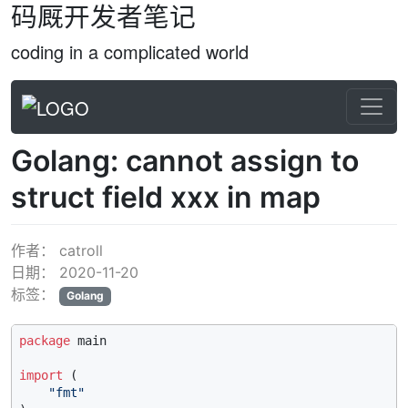
码厩开发者笔记
coding in a complicated world
Golang: cannot assign to
struct field xxx in map
作者：
catroll
日期：
2020-11-20
标签：
Golang
package
 main

import
 (

"fmt"