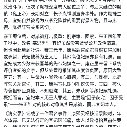
政治斗争，但次子胤禟深度卷入储位之争，与后来继位的胤
禛（雍正帝）长期对立；长子胤祺则置身事外。作为胤禟生
母，宜妃自然被视为八爷党阵营的重要背景人物，且与胤
禩、胤禵阵营关系密切。
雍正即位后，对胤禟打击极重：削宗籍、圈禁，雍正四年死
于狱中，改名"塞思黑"。宜妃虽然没有遭受公开政治清算，
但也因此遭到冷遇。雍正元年，康熙后宫妃嫔普遍获得加封
或尊封，德妃被尊为皇太后，其他高位妃嫔亦多有礼遇，而
宜妃成为少数未获晋尊的先帝妃嫔之一。雍正虽未留下系统
评价宜妃的文字，但从处置可推知其态度偏负面，原因大致
有五：其一，生母为八爷党核心胤禟；其二，与胤禩、胤禵
阵营关系密切；其三，康熙丧礼期间礼仪失序；其四，被认
为偏袒罪臣胤禟、不知避嫌；其五，未获同等级妃嫔礼遇。
概括而言，宜妃本人无重大罪过，主要是"因子获宠，因子受
累"——雍正针对的核心对象其实是胤禟，而非宜妃本人。
《清实录》记载了一件著名事件：康熙灵柩移送景陵时，年
老体弱、已无法行走的宜妃因悲痛，命人以软榻抬其前往哭
祭，结果在礼仪次序上走到了雍正生母乌雅氏之前。雍正认