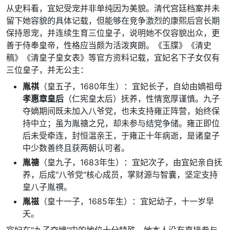
从史料看，宜妃受宠并非单纯因为美貌。清代宫廷档案并未
留下她容貌的具体记载，但能够在竞争激烈的康熙后宫长期
保持恩宠，并连续生育三位皇子，说明她不仅容貌出众，更
善于侍奉皇帝，性格应当颇为活泼爽朗。《玉牒》《清史
稿》《清皇子皇女表》等官方资料记载，宜妃名下子女仅有
三位皇子，并无公主：
胤祺
（皇五子，1680年生）：宜妃长子，自幼由嫡祖母
孝惠章皇后
（仁宪皇太后）抚养，性情宽厚谨慎。九子
夺嫡期间既未加入八爷党，也未支持雍正阵营，始终保
持中立；虽为胤禟之兄，却未参与结党争储。雍正即位
后未受牵连，封恒温亲王，于雍正十年病逝，是诸皇子
中少数善终且获两朝认可者。
胤禟
（皇九子，1683年生）：宜妃次子，由宜妃亲自抚
养，后成"八爷党"核心成员，掌财源与智囊，坚定支持
皇八子胤禩。
胤禌
（皇十一子，1685年生）：宜妃幼子，十一岁早
夭。
宜妃在"九子夺嫡"中的地位十分特殊。她本人没有直接参与