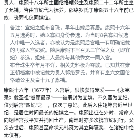
贵人，康熙十八年所生
固伦恪靖公主
及康熙二十二年所生皇
子允䄔，皆由宜妃代为抚养；郭络罗氏于康熙五十六年前已
故，丧葬礼仪同嫔位。
备注：宜妃之姐布音珠，早年出嫁后寡居。康熙十六年
五月选秀时，她以寡妇身份参选，为当时8名寡妇候选
人中唯一入选者，亦被认为是康熙后宫唯一有明确记载
的再嫁入宫妃嫔。随后康熙下旨召见三官保之女（即宜
妃）参选，姐妹二人最终与其他秀女一同入宫。
布音珠生卒年月不详，相关史料极为零散。已知其在雍
正朝档案中被记载为贵人郭络罗氏，并育有皇六女固伦
恪靖公主及皇十九子胤䄔。
康熙十六年（1677年）入宫后，很快获得宠爱——《永宪
录》载圣祖"眷顾最深"——被册封为宜嫔，不久晋为宜妃，
位列后宫"四妃"之一，仅次于惠妃。此后入住翊坤宫近半世
纪，是居住时间最长的妃嫔之一。康熙出征在外时，常命人
向翊坤宫报平安并捎回土产；南巡时亦多次携宜妃同行。父
亲去世后，康熙甚至命状元韩菼为其立碑褒奖，在诸妃中绝
无仅有。