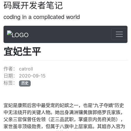
码厩开发者笔记
coding in a complicated world
宜妃生平
作者：
catroll
日期：
2020-09-15
标签：
历史
宜妃是康熙后宫中最受宠的妃嫔之一，也是"九子夺嫡"历史
中无法绕开的关键人物。她出身满洲镶黄旗郭络罗氏家族，
父亲三官保曾任佐领（正三品武职，掌盛京内务府关防），
家世虽非顶级勋贵，但属于八旗中上层家庭。其姐亦入宫为