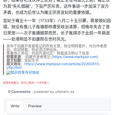
为其"失礼僭越"，下旨严厉斥责。这件事进一步加深了双方
矛盾，也成为后世认为雍正厌恶宜妃的重要依据。
宜妃于雍正十一年（1733年）八月二十五日薨，葬景陵妃园
寝。她没有像儿子胤禟那样遭受政治清算，但晚年失去了昔
日荣宠——次子胤禟圈禁而死，长子胤祺亦于此前一年病逝
——处境明显不如康熙在世时风光。
发布于码厩开发者笔记的所有文章，除注明转载外，均为作者原
创，欢迎转载，但必须注明出处。
尊重他人劳动，共创开源社区！转载请注明以下信息：
转载来源
：
码厩开发者笔记
[
https://www.markjour.com
]
原文标题
：宜妃生平
原文地址
：
https://www.markjour.com/article/20200915-
yifei.html
如果你有魔法，你可以看到一个评论框～