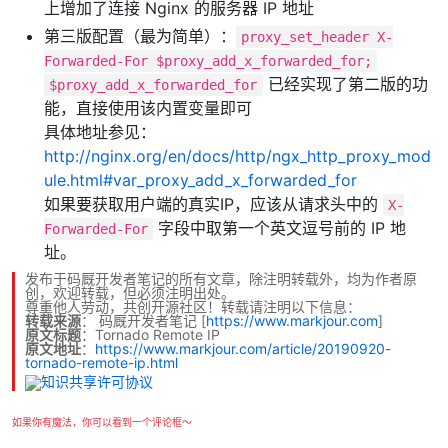
上增加了连接 Nginx 的服务器 IP 地址
第三版配置（最为简单）：
proxy_set_header X-
Forwarded-For $proxy_add_x_forwarded_for;
已经实现了第二版的功
$proxy_add_x_forwarded_for
能，直接使用该内置变量即可
具体地址参见：
http://nginx.org/en/docs/http/ngx_http_proxy_mod
ule.html#var_proxy_add_x_forwarded_for
如果要获取用户端的真实IP，应该从请求头中的
X-
字段中取第一个英文逗号前的 IP 地
Forwarded-For
址。
发布于码厩开发者笔记的所有文章，除注明转载外，均为作者原
创，欢迎转载，但必须注明出处。
尊重他人劳动，共创开源社区！转载请注明以下信息：
转载来源
：
码厩开发者笔记
[
https://www.markjour.com
]
原文标题
：Tornado Remote IP
原文地址
：
https://www.markjour.com/article/20190920-
tornado-remote-ip.html
如果你有魔法，你可以看到一个评论框～