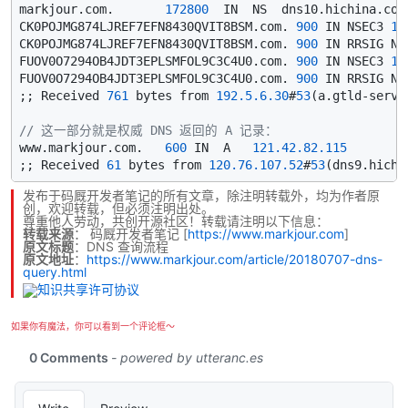
markjour.com.       
172800
  IN  NS  dns10.hichina.com.
CK0POJMG874LJREF7EFN8430QVIT8BSM.com. 
900
 IN NSEC3 
1
CK0POJMG874LJREF7EFN8430QVIT8BSM.com. 
900
 IN RRSIG NS
FUOV0O7294OB4JDT3EPLSMFOL9C3C4U0.com. 
900
 IN NSEC3 
1
FUOV0O7294OB4JDT3EPLSMFOL9C3C4U0.com. 
900
 IN RRSIG NS
;; Received 
761
 bytes from 
192.5
.6
.30
#
53
(a.gtld-serve
// 这一部分就是权威 DNS 返回的 A 记录：
www.markjour.com.   
600
 IN  A   
121.42
.82
.115
;; Received 
61
 bytes from 
120.76
.107
.52
#
53
(dns9.hichi
发布于码厩开发者笔记的所有文章，除注明转载外，均为作者原
创，欢迎转载，但必须注明出处。
尊重他人劳动，共创开源社区！转载请注明以下信息：
转载来源
：
码厩开发者笔记
[
https://www.markjour.com
]
原文标题
：DNS 查询流程
原文地址
：
https://www.markjour.com/article/20180707-dns-
query.html
如果你有魔法，你可以看到一个评论框～