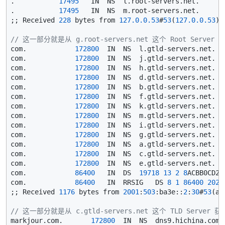
.           
17495
   IN  NS  l.root-servers.net.

.           
17495
   IN  NS  m.root-servers.net.

;; Received 
228
 bytes from 
127.0
.0
.53
#
53
(
127.0
.0
.53
) 
// 这一部分就是从 g.root-servers.net 这个 Root Server
com.            
172800
  IN  NS  l.gtld-servers.net.

com.            
172800
  IN  NS  j.gtld-servers.net.

com.            
172800
  IN  NS  h.gtld-servers.net.

com.            
172800
  IN  NS  d.gtld-servers.net.

com.            
172800
  IN  NS  b.gtld-servers.net.

com.            
172800
  IN  NS  f.gtld-servers.net.

com.            
172800
  IN  NS  k.gtld-servers.net.

com.            
172800
  IN  NS  m.gtld-servers.net.

com.            
172800
  IN  NS  i.gtld-servers.net.

com.            
172800
  IN  NS  g.gtld-servers.net.

com.            
172800
  IN  NS  a.gtld-servers.net.

com.            
172800
  IN  NS  c.gtld-servers.net.

com.            
172800
  IN  NS  e.gtld-servers.net.

com.            
86400
   IN  DS  
19718
13
2
8
ACBB0CD28
com.            
86400
   IN  RRSIG   DS 
8
1
86400
2026
;; Received 
1176
 bytes from 
2001
:
503
:ba3e::
2
:
30
#
53
(a.
// 这一部分就是从 c.gtld-servers.net 这个 TLD Server
markjour.com.       
172800
  IN  NS  dns9.hichina.com.
