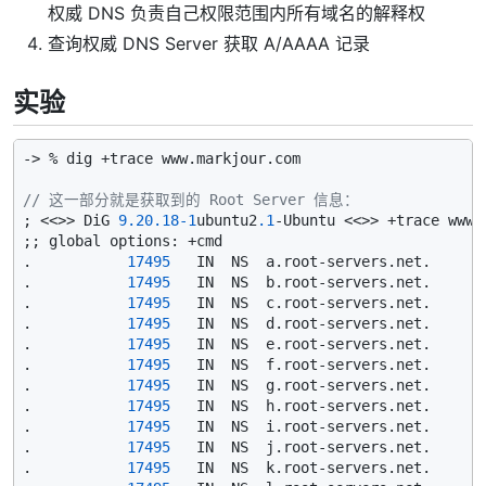
权威 DNS 负责自己权限范围内所有域名的解释权
查询权威 DNS Server 获取 A/AAAA 记录
实验
-> % dig +trace www.markjour.com

// 这一部分就是获取到的 Root Server 信息：
; <<>> DiG 
9.20
.18
-1
ubuntu2
.1
-Ubuntu <<>> +trace www.m
;; global options: +cmd

.           
17495
   IN  NS  a.root-servers.net.

.           
17495
   IN  NS  b.root-servers.net.

.           
17495
   IN  NS  c.root-servers.net.

.           
17495
   IN  NS  d.root-servers.net.

.           
17495
   IN  NS  e.root-servers.net.

.           
17495
   IN  NS  f.root-servers.net.

.           
17495
   IN  NS  g.root-servers.net.

.           
17495
   IN  NS  h.root-servers.net.

.           
17495
   IN  NS  i.root-servers.net.

.           
17495
   IN  NS  j.root-servers.net.

.           
17495
   IN  NS  k.root-servers.net.
